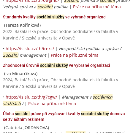
•
https://is.slu.cz/th/owgmq/
|
Sociální
politika a
sociální
práce /
Veřejná správa a
sociální
politika
|
Práce na příbuzné téma
Standardy kvality
sociální služby
ve vybrané organizaci
(Tereza Kořínková)
2022, Bakalářská práce, Obchodně podnikatelská fakulta v
Karviné / Slezská univerzita v Opavě
•
https://is.slu.cz/th/irekc/
|
Hospodářská politika a správa /
Sociální
management
|
Práce na příbuzné téma
Zhodnocení úrovně
sociální služby
ve vybrané organizaci
(Iva Minarčíková)
2024, Bakalářská práce, Obchodně podnikatelská fakulta v
Karviné / Slezská univerzita v Opavě
•
https://is.slu.cz/th/g7cgw/
|
Management v
sociálních
službách
/
|
Práce na příbuzné téma
Úloha
sociální
práce při zvyšování kvality
sociální služby
domova
se zvláštním režimem
(Gabriela JORDANOVA)