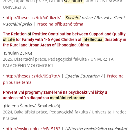
2025, Diplomová práce, Fakulta
sociálních
studií / OSTRAVSKÁ
UNIVERZITA
•
http://theses.cz/id//o0dkzd//
|
Sociální
práce / Rozvoj a řízení
v sociální práci
|
Práce na příbuzné téma
The Relation
of
Positive Contribution between Support and Quality
of Life
for Family with 1-6 Aged Children of
Intellectual
Disability in
the Rural and Urban Areas of Chongqing, China
(Shulan ZENG)
2025, Disertační práce, Pedagogická fakulta / UNIVERZITA
PALACKÉHO V OLOMOUCI
•
http://theses.cz/id//05q7tn//
|
Special Education /
|
Práce na
příbuzné téma
Preventivní programy zaměřené na psychoaktivní látky u
adolescentů s diagnózou
mentální retardace
(Helena Šandová Šmahelová)
2024, Bakalářská práce, Pedagogická fakulta / Univerzita Hradec
Králové
•
http://evskp.uhk.cz/eB15182
|
Učitelství praktického vyučování