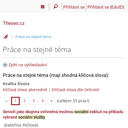
Přihlásit se
Přihlásit se (EduID)
Theses.cz
>
Práce na stejné téma
Práce na stejné téma
Zpět na vyhledávání
Práce na stejné téma (mají shodná klíčová slova):
Kvalita života
Klíčová slova abecedně
|
Klíčová slova dle četnosti
(celkem 33 prací)
«
1
2
3
4
»
Senioři jako skupina ovlivněná možnou
sociální
exkluzí na příkladu
vybrané
sociální služby
(Kateřina Pešlová)