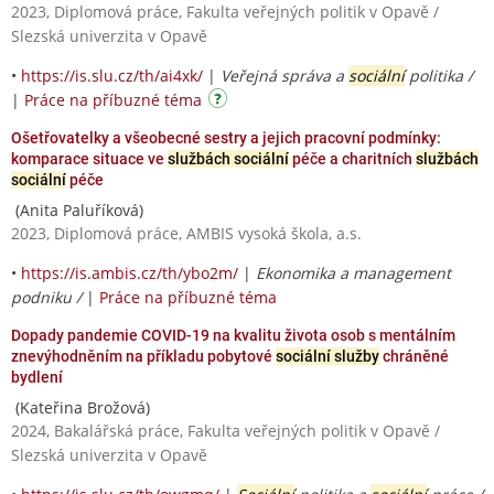
2023, Diplomová práce, Fakulta veřejných politik v Opavě /
Slezská univerzita v Opavě
•
https://is.slu.cz/th/ai4xk/
|
Veřejná správa a
sociální
politika /
|
Práce na příbuzné téma
Ošetřovatelky a všeobecné sestry a jejich pracovní podmínky:
komparace situace ve
službách sociální
péče a charitních
službách
sociální
péče
(Anita Paluříková)
2023, Diplomová práce, AMBIS vysoká škola, a.s.
•
https://is.ambis.cz/th/ybo2m/
|
Ekonomika a management
podniku /
|
Práce na příbuzné téma
Dopady pandemie COVID-19 na kvalitu života osob s mentálním
znevýhodněním na příkladu pobytové
sociální služby
chráněné
bydlení
(Kateřina Brožová)
2024, Bakalářská práce, Fakulta veřejných politik v Opavě /
Slezská univerzita v Opavě