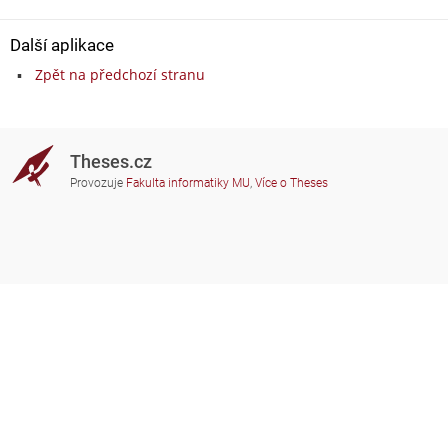
Další aplikace
Zpět na předchozí stranu
Theses.cz
Provozuje
Fakulta informatiky MU
,
Více o Theses
Potřebujete poradit?
Zapojené školy
theses@fi.muni.cz
Správci zapojených škol
Nápověda
Soukromí
Často kladené dotazy
Přístupnost