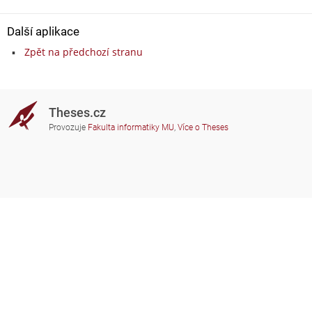
Další aplikace
Zpět na předchozí stranu
Theses.cz
Provozuje
Fakulta informatiky MU
,
Více o Theses
Potřebujete poradit?
Zapojené školy
theses@fi.muni.cz
Správci zapojených škol
Nápověda
Soukromí
Často kladené dotazy
Přístupnost