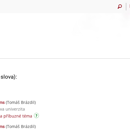
slova):
(Tomáš Brázdil)
ams
va univerzita
na příbuzné téma
(Tomáš Brázdil)
ams