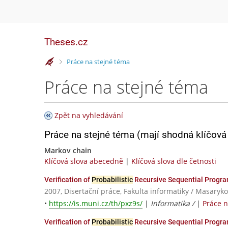
Theses.cz
>
Práce na stejné téma
Práce na stejné téma
Zpět na vyhledávání
Práce na stejné téma (mají shodná klíčová 
Markov chain
Klíčová slova abecedně
|
Klíčová slova dle četnosti
Verification of
Probabilistic
Recursive Sequential Progr
2007, Disertační práce, Fakulta informatiky / Masaryko
•
https://is.muni.cz/th/pxz9s/
|
Informatika /
|
Práce 
Verification of
Probabilistic
Recursive Sequential Progr