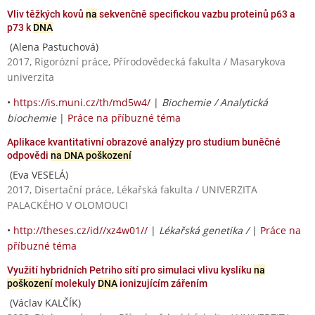
Vliv těžkých kovů
na
sekvenčně specifickou vazbu proteinů p63 a
p73 k
DNA
(Alena Pastuchová)
2017, Rigorózní práce, Přírodovědecká fakulta / Masarykova
univerzita
•
https://is.muni.cz/th/md5w4/
|
Biochemie / Analytická
biochemie
|
Práce na příbuzné téma
Aplikace kvantitativní obrazové analýzy pro studium buněčné
odpovědi
na DNA poškození
(Eva VESELÁ)
2017, Disertační práce, Lékařská fakulta / UNIVERZITA
PALACKÉHO V OLOMOUCI
•
http://theses.cz/id//xz4w01//
|
Lékařská genetika /
|
Práce na
příbuzné téma
Využití hybridních Petriho sítí pro simulaci vlivu kyslíku
na
poškození
molekuly
DNA
ionizujícím zářením
(Václav KALČÍK)