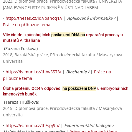
2023, Diplomová práce, Přírodovědecká fakulta / UNIVERZITA
JANA EVANGELISTY PURKYNĚ V ÚSTÍ NAD LABEM
•
http://theses.cz/id//banoq1//
|
Aplikovaná informatika /
|
Práce na příbuzné téma
Vliv činidel způsobujících
poškození DNA na
reparační procesy u
mutantů A. thaliana
(Zuzana Fusková)
2018, Bakalářská práce, Přírodovědecká fakulta / Masarykova
univerzita
•
https://is.muni.cz/th/w5573/
|
Biochemie /
|
Práce na
příbuzné téma
Úloha proteinu Oct4 v odpovědi
na poškození DNA
u embryonálních
kmenových buněk
(Tereza Hrušková)
2015, Diplomová práce, Přírodovědecká fakulta / Masarykova
univerzita
•
https://is.muni.cz/th/spj9n/
|
Experimentální biologie /
Molekulární biologie a genetika
|
Práce na příbuzné téma