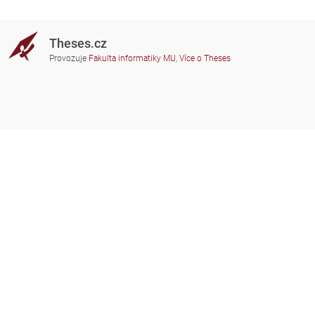
Theses.cz
Provozuje
Fakulta informatiky MU
,
Více o Theses
Potřebujete poradit?
Zapojené školy
theses@fi.muni.cz
Správci zapojených škol
Nápověda
Soukromí
Často kladené dotazy
Přístupnost
Zobrazit klasickou verzi
Nahoru