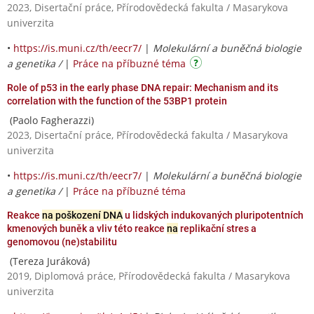
2023, Disertační práce, Přírodovědecká fakulta / Masarykova
univerzita
•
https://is.muni.cz/th/eecr7/
|
Molekulární a buněčná biologie
a genetika /
|
Práce na příbuzné téma
Role of p53 in the early phase DNA repair: Mechanism and its
correlation with the function of the 53BP1 protein
(Paolo Fagherazzi)
2023, Disertační práce, Přírodovědecká fakulta / Masarykova
univerzita
•
https://is.muni.cz/th/eecr7/
|
Molekulární a buněčná biologie
a genetika /
|
Práce na příbuzné téma
Reakce
na poškození DNA
u lidských indukovaných pluripotentních
kmenových buněk a vliv této reakce
na
replikační stres a
genomovou (ne)stabilitu
(Tereza Juráková)
2019, Diplomová práce, Přírodovědecká fakulta / Masarykova
univerzita