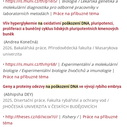
•
https://is.muni.cz/th/p1ei5/
|
Biologie / Lékařská genetika a
molekulární diagnostika pro odborné pracovníky v
laboratorních metodách
|
Práce na příbuzné téma
Vliv hyperglykemie
na
oxidativní
poškození DNA
, pluripotenci,
proliferaci a buněčný cyklus lidských pluripotentních kmenových
buněk
(Andrea Konečná)
2026, Bakalářská práce, Přírodovědecká fakulta / Masarykova
univerzita
•
https://is.muni.cz/th/njr68/
|
Experimentální a molekulární
biologie / Experimentální biologie živočichů a imunologie
|
Práce na příbuzné téma
Geny a proteiny odezvy
na poškození DNA
ve vývoji rybího embrya
(Abhipsha DEY)
2025, Disertační práce, Fakulta rybářství a ochrany vod /
JIHOČESKÁ UNIVERZITA V ČESKÝCH BUDĚJOVICÍCH
•
http://theses.cz/id//xcox1t//
|
Fishery /
|
Práce na příbuzné
téma