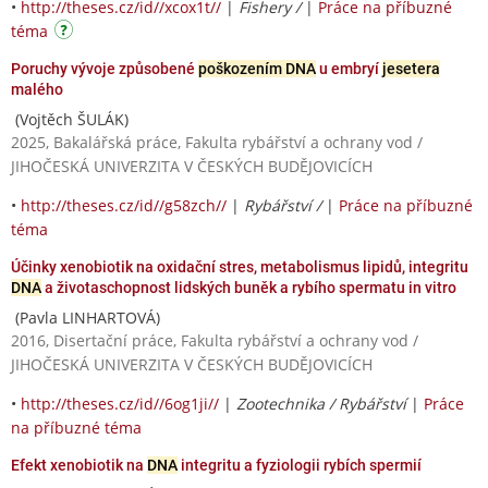
•
http://theses.cz/id//xcox1t//
|
Fishery /
|
Práce na příbuzné
téma
Poruchy vývoje způsobené
poškozením DNA
u embryí
jesetera
malého
(Vojtěch ŠULÁK)
2025, Bakalářská práce, Fakulta rybářství a ochrany vod /
JIHOČESKÁ UNIVERZITA V ČESKÝCH BUDĚJOVICÍCH
•
http://theses.cz/id//g58zch//
|
Rybářství /
|
Práce na příbuzné
téma
Účinky xenobiotik na oxidační stres, metabolismus lipidů, integritu
DNA
a životaschopnost lidských buněk a rybího spermatu in vitro
(Pavla LINHARTOVÁ)
2016, Disertační práce, Fakulta rybářství a ochrany vod /
JIHOČESKÁ UNIVERZITA V ČESKÝCH BUDĚJOVICÍCH
•
http://theses.cz/id//6og1ji//
|
Zootechnika / Rybářství
|
Práce
na příbuzné téma
Efekt xenobiotik na
DNA
integritu a fyziologii rybích spermií