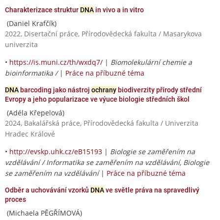
Charakterizace struktur
DNA
in vivo a in vitro
(Daniel Krafčík)
2022, Disertační práce, Přírodovědecká fakulta / Masarykova
univerzita
•
https://is.muni.cz/th/wxdq7/
|
Biomolekulární chemie a
bioinformatika /
|
Práce na příbuzné téma
DNA
barcoding jako nástroj
ochrany
biodiverzity přírody střední
Evropy a jeho popularizace ve výuce biologie středních škol
(Adéla Křepelová)
2024, Bakalářská práce, Přírodovědecká fakulta / Univerzita
Hradec Králové
•
http://evskp.uhk.cz/eB15193
|
Biologie se zaměřením na
vzdělávání / Informatika se zaměřením na vzdělávání, Biologie
se zaměřením na vzdělávání
|
Práce na příbuzné téma
Odběr a uchovávání vzorků
DNA
ve světle práva na spravedlivý
proces
(Michaela PĚGŘÍMOVÁ)