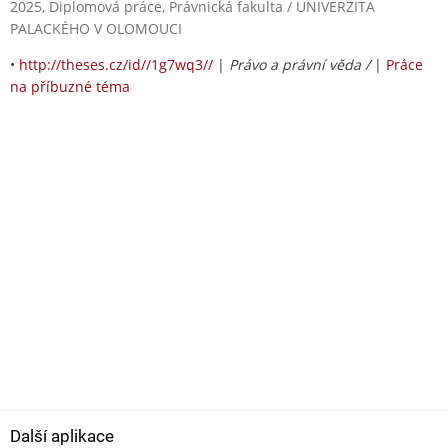
2025, Diplomová práce, Právnická fakulta / UNIVERZITA
PALACKÉHO V OLOMOUCI
•
http://theses.cz/id//1g7wq3//
|
Právo a právní věda /
|
Práce
na příbuzné téma
Další aplikace