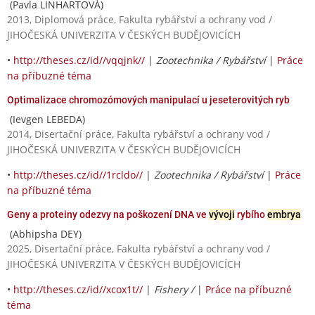
(Pavla LINHARTOVÁ)
2013, Diplomová práce, Fakulta rybářství a ochrany vod /
JIHOČESKÁ UNIVERZITA V ČESKÝCH BUDĚJOVICÍCH
•
http://theses.cz/id//vqqjnk//
|
Zootechnika / Rybářství
|
Práce
na příbuzné téma
Optimalizace chromozómových manipulací u jeseterovitých ryb
(Ievgen LEBEDA)
2014, Disertační práce, Fakulta rybářství a ochrany vod /
JIHOČESKÁ UNIVERZITA V ČESKÝCH BUDĚJOVICÍCH
•
http://theses.cz/id//1rcldo//
|
Zootechnika / Rybářství
|
Práce
na příbuzné téma
Geny a proteiny odezvy na poškození DNA ve
vývoji
rybího
embrya
(Abhipsha DEY)
2025, Disertační práce, Fakulta rybářství a ochrany vod /
JIHOČESKÁ UNIVERZITA V ČESKÝCH BUDĚJOVICÍCH
•
http://theses.cz/id//xcox1t//
|
Fishery /
|
Práce na příbuzné
téma