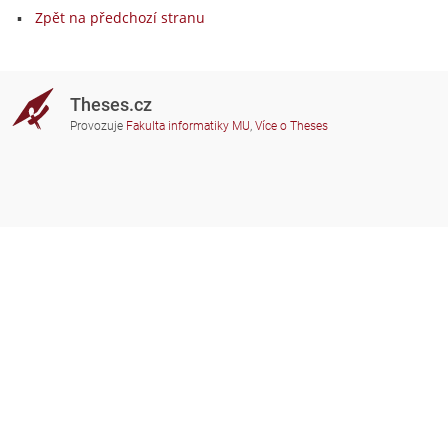
Zpět na předchozí stranu
Theses.cz
Provozuje
Fakulta informatiky MU
,
Více o Theses
Potřebujete poradit?
Zapojené školy
theses@fi.muni.cz
Správci zapojených škol
Nápověda
Soukromí
Často kladené dotazy
Přístupnost
Zobrazit klasickou verzi