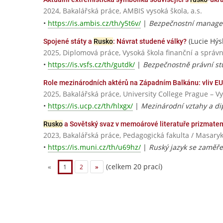
2024, Bakalářská práce, AMBIS vysoká škola, a.s.
•
https://is.ambis.cz/th/y5t6v/
|
Bezpečnostní manage
(Lucie Hýs
Spojené státy a
Rusko
: Návrat studené války?
2025, Diplomová práce, Vysoká škola finanční a správn
•
https://is.vsfs.cz/th/gutdk/
|
Bezpečnostně právní st
Role mezinárodních aktérů na Západním Balkánu: vliv EU
2025, Bakalářská práce, University College Prague – V
•
https://is.ucp.cz/th/hlxgx/
|
Mezinárodní vztahy a di
Rusko
a Sovětský svaz v memoárové literatuře prizmate
2023, Bakalářská práce, Pedagogická fakulta / Masaryk
•
https://is.muni.cz/th/u69hz/
|
Ruský jazyk se zaměř
(celkem 20 prací)
«
1
2
»