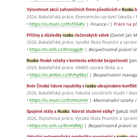
Výnostnost akcií zahraničních firem působících v
Rusku
b
2024, Bakalářská práce, Ekonomicko-správní fakulta /
•
https://is.muni.cz/th/l554h/
|
Finance /
|
Práce na p
(Daniel Jan Mi
Příčiny a důsledky
rusko
-čečenských válek
2026, Bakalářská práce, Vysoká škola finanční a správn
•
https://is.vsfs.cz/th/ozgp8/
|
Bezpečnostně právní st
(Jan
Rusko
-finské vztahy v kontextu arktické bezpečnosti
2024, Bakalářská práce, AMBIS vysoká škola, a.s.
•
https://is.ambis.cz/th/hy9bz/
|
Bezpečnostní manag
Role Čínské lidové republiky v
rusko
-ukrajinském konflik
2026, Bakalářská práce, Fakulta sociálních studií / Ma
•
https://is.muni.cz/th/mnzml/
|
Mezinárodní vztahy 
(Jakub Volf
Spojené státy a
Rusko
: Návrat studené války?
2026, Diplomová práce, Vysoká škola finanční a správn
•
https://is.vsfs.cz/th/m0btj/
|
Bezpečnostně právní st
Aktuální extremistická symbolika související s
rusko
-ukr