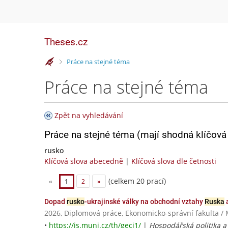
Theses.cz
>
Práce na stejné téma
Práce na stejné téma
Zpět na vyhledávání
Práce na stejné téma (mají shodná klíčová 
rusko
Klíčová slova abecedně
|
Klíčová slova dle četnosti
(celkem 20 prací)
«
1
2
»
Dopad
rusko
-ukrajinské války na obchodní vztahy
Ruska
a
2026, Diplomová práce, Ekonomicko-správní fakulta / 
•
https://is.muni.cz/th/geci1/
|
Hospodářská politika a