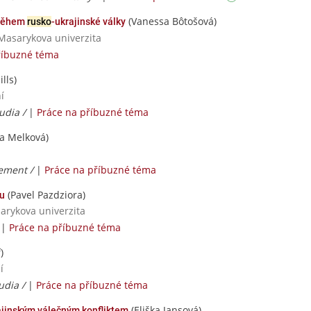
(Vanessa Bôtošová)
ěhem
rusko
-ukrajinské války
 Masarykova univerzita
říbuzné téma
lls)
í
udia /
|
Práce na příbuzné téma
a Melková)
ement /
|
Práce na příbuzné téma
(Pavel Pazdziora)
tu
sarykova univerzita
/
|
Práce na příbuzné téma
)
í
udia /
|
Práce na příbuzné téma
(Eliška Jansová)
ajinským válečným konfliktem