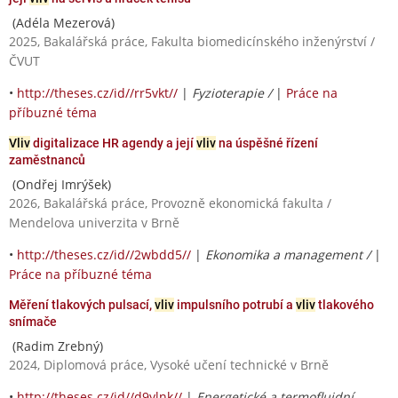
(Adéla Mezerová)
2025, Bakalářská práce, Fakulta biomedicínského inženýrství /
ČVUT
•
http://theses.cz/id//rr5vkt//
|
Fyzioterapie /
|
Práce na
příbuzné téma
Vliv
digitalizace HR agendy a její
vliv
na úspěšné řízení
zaměstnanců
(Ondřej Imrýšek)
2026, Bakalářská práce, Provozně ekonomická fakulta /
Mendelova univerzita v Brně
•
http://theses.cz/id//2wbdd5//
|
Ekonomika a management /
|
Práce na příbuzné téma
Měření tlakových pulsací,
vliv
impulsního potrubí a
vliv
tlakového
snímače
(Radim Zrebný)
2024, Diplomová práce, Vysoké učení technické v Brně
•
http://theses.cz/id//d9ylnk//
|
Energetické a termofluidní