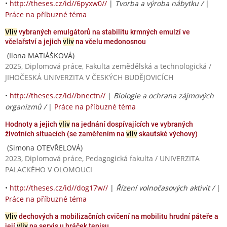
•
http://theses.cz/id//6pyxw0//
|
Tvorba a výroba nábytku /
|
Práce na příbuzné téma
Vliv
vybraných emulgátorů na stabilitu krmných emulzí ve
včelařství a jejich
vliv
na včelu medonosnou
(Ilona MATIÁŠKOVÁ)
2025, Diplomová práce, Fakulta zemědělská a technologická /
JIHOČESKÁ UNIVERZITA V ČESKÝCH BUDĚJOVICÍCH
•
http://theses.cz/id//bnectn//
|
Biologie a ochrana zájmových
organizmů /
|
Práce na příbuzné téma
Hodnoty a jejich
vliv
na jednání dospívajících ve vybraných
životních situacích (se zaměřením na
vliv
skautské výchovy)
(Simona OTEVŘELOVÁ)
2023, Diplomová práce, Pedagogická fakulta / UNIVERZITA
PALACKÉHO V OLOMOUCI
•
http://theses.cz/id//dog17w//
|
Řízení volnočasových aktivit /
|
Práce na příbuzné téma
Vliv
dechových a mobilizačních cvičení na mobilitu hrudní páteře a
její
vliv
na servis u hráček tenisu