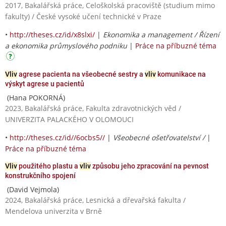
2017, Bakalářská práce, Celoškolská pracoviště (studium mimo
fakulty) / České vysoké učení technické v Praze
•
http://theses.cz/id/x8slxi/
|
Ekonomika a management / Řízení
a ekonomika průmyslového podniku
|
Práce na příbuzné téma
Vliv
agrese pacienta na všeobecné sestry a
vliv
komunikace na
výskyt agrese u pacientů
(Hana POKORNÁ)
2023, Bakalářská práce, Fakulta zdravotnických věd /
UNIVERZITA PALACKÉHO V OLOMOUCI
•
http://theses.cz/id//6ocbs5//
|
Všeobecné ošetřovatelství /
|
Práce na příbuzné téma
Vliv
použitého plastu a
vliv
způsobu jeho zpracování na pevnost
konstrukčního spojení
(David Vejmola)
2024, Bakalářská práce, Lesnická a dřevařská fakulta /
Mendelova univerzita v Brně