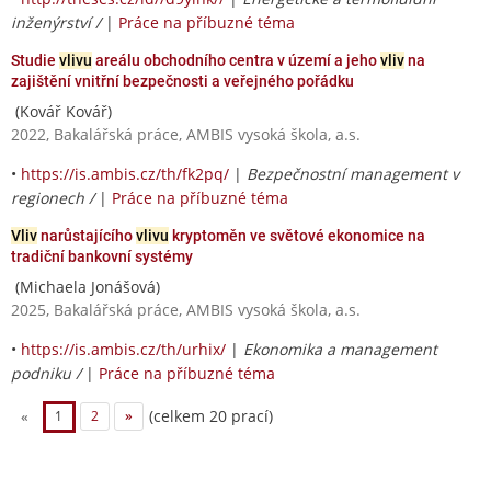
inženýrství /
|
Práce na příbuzné téma
Studie
vlivu
areálu obchodního centra v území a jeho
vliv
na
zajištění vnitřní bezpečnosti a veřejného pořádku
(Kovář Kovář)
2022, Bakalářská práce, AMBIS vysoká škola, a.s.
•
https://is.ambis.cz/th/fk2pq/
|
Bezpečnostní management v
regionech /
|
Práce na příbuzné téma
Vliv
narůstajícího
vlivu
kryptoměn ve světové ekonomice na
tradiční bankovní systémy
(Michaela Jonášová)
2025, Bakalářská práce, AMBIS vysoká škola, a.s.
•
https://is.ambis.cz/th/urhix/
|
Ekonomika a management
podniku /
|
Práce na příbuzné téma
(celkem 20 prací)
«
1
2
»