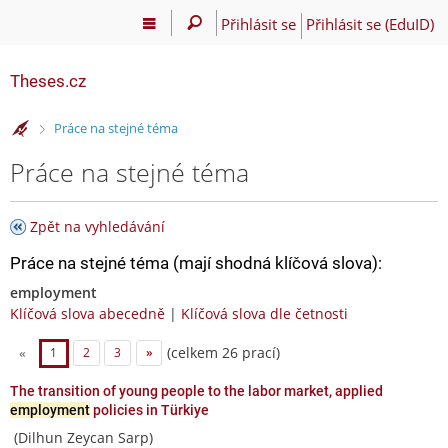
Přihlásit se
Přihlásit se (EduID)
Theses.cz
>
Práce na stejné téma
Práce na stejné téma
Zpět na vyhledávání
Práce na stejné téma (mají shodná klíčová slova):
employment
Klíčová slova abecedně
|
Klíčová slova dle četnosti
(celkem 26 prací)
«
1
2
3
»
The transition of young people to the labor market, applied
employment
policies in Türkiye
(Dilhun Zeycan Sarp)