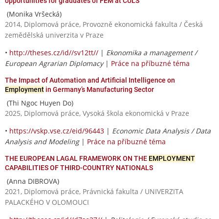
opportunities for graduates of FEM at CULS
(Monika Vršecká)
2014, Diplomová práce, Provozně ekonomická fakulta / Česká
zemědělská univerzita v Praze
•
http://theses.cz/id//sv12tt//
|
Ekonomika a management /
European Agrarian Diplomacy
|
Práce na příbuzné téma
The Impact of Automation and Artificial Intelligence on
Employment
in Germany’s Manufacturing Sector
(Thi Ngoc Huyen Do)
2025, Diplomová práce, Vysoká škola ekonomická v Praze
•
https://vskp.vse.cz/eid/96443
|
Economic Data Analysis / Data
Analysis and Modeling
|
Práce na příbuzné téma
THE EUROPEAN LAGAL FRAMEWORK ON THE
EMPLOYMENT
CAPABILITIES OF THIRD-COUNTRY NATIONALS
(Anna DIBROVA)
2021, Diplomová práce, Právnická fakulta / UNIVERZITA
PALACKÉHO V OLOMOUCI