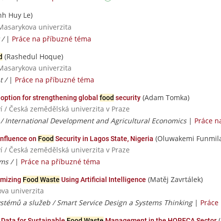
h Huy Le)
Masarykova univerzita
 /
|
Práce na příbuzné téma
(Rashedul Hoque)
d
Masarykova univerzita
t /
|
Práce na příbuzné téma
(Adam Tomka)
 option for strengthening global
food
security
í / Česká zemědělská univerzita v Praze
 / International Development and Agricultural Economics
|
Práce n
(Oluwakemi Funmila
 Influence on
Food
Security in Lagos State, Nigeria
í / Česká zemědělská univerzita v Praze
ems /
|
Práce na příbuzné téma
(Matěj Zavrtálek)
imizing
Food Waste
Using Artificial Intelligence
ova univerzita
ystémů a služeb / Smart Service Design a Systems Thinking
|
Práce
(
Data for Sustainable
Food Waste
Management in the HORECA Sector