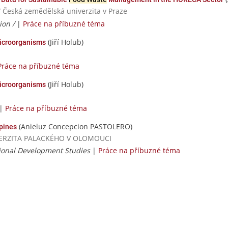
/ Česká zemědělská univerzita v Praze
ion /
|
Práce na příbuzné téma
(Jiří Holub)
microorganisms
Práce na příbuzné téma
(Jiří Holub)
microorganisms
|
Práce na příbuzné téma
(Anieluz Concepcion PASTOLERO)
ppines
NIVERZITA PALACKÉHO V OLOMOUCI
ional Development Studies
|
Práce na příbuzné téma