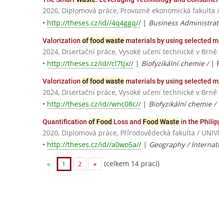
2026, Diplomová práce, Provozně ekonomická fakulta 
•
http://theses.cz/id//4q4ggq//
|
Business Administrat
Valorization
of food waste
materials by using selected 
2024, Disertační práce, Vysoké učení technické v Brně
•
http://theses.cz/id//cl7tjx//
|
Biofyzikální chemie /
|
Valorization
of food waste
materials by using selected 
2024, Disertační práce, Vysoké učení technické v Brně
•
http://theses.cz/id//wnc08c//
|
Biofyzikální chemie /
Quantification
of Food
Loss and
Food Waste
in the Phili
2020, Diplomová práce, Přírodovědecká fakulta / U
•
http://theses.cz/id//a0wo5a//
|
Geography / Internat
(celkem 14 prací)
«
1
2
»