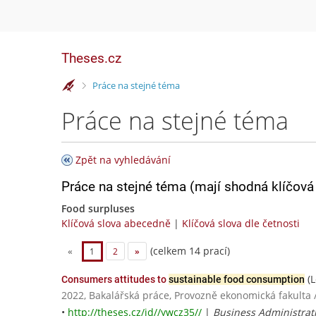
Theses.cz
>
Práce na stejné téma
Práce na stejné téma
Zpět na vyhledávání
Práce na stejné téma (mají shodná klíčová 
Food surpluses
Klíčová slova abecedně
|
Klíčová slova dle četnosti
(celkem 14 prací)
«
1
2
»
(L
Consumers attitudes to
sustainable food consumption
2022, Bakalářská práce, Provozně ekonomická fakulta 
•
http://theses.cz/id//ywcz35//
|
Business Administrat