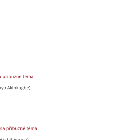
a příbuzné téma
yo Akinkugbe)
 na příbuzné téma
Akshit Verma)