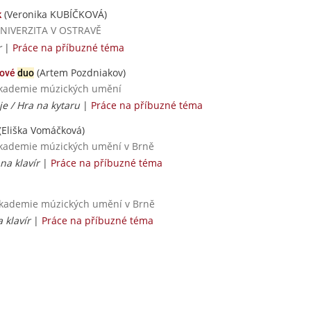
(Veronika KUBÍČKOVÁ)
k
 UNIVERZITA V OSTRAVĚ
r
|
Práce na příbuzné téma
(Artem Pozdniakov)
rové
duo
 akademie múzických umění
e / Hra na kytaru
|
Práce na příbuzné téma
(Eliška Vomáčková)
 akademie múzických umění v Brně
na klavír
|
Práce na příbuzné téma
 akademie múzických umění v Brně
 klavír
|
Práce na příbuzné téma