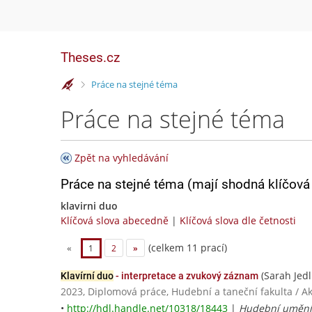
Theses.cz
>
Práce na stejné téma
Práce na stejné téma
Zpět na vyhledávání
Práce na stejné téma (mají shodná klíčová 
klavirni duo
Klíčová slova abecedně
|
Klíčová slova dle četnosti
(celkem 11 prací)
«
1
2
»
(Sarah Jedl
Klavírní duo
- interpretace a zvukový záznam
2023, Diplomová práce, Hudební a taneční fakulta / 
•
http://hdl.handle.net/10318/18443
|
Hudební umění 