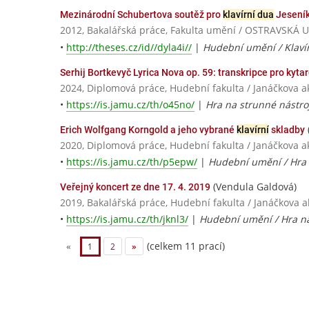
Mezinárodní Schubertova soutěž pro
klavírní dua
Jesení
2012, Bakalářská práce, Fakulta umění / OSTRAVSKÁ
•
http://theses.cz/id//dyla4i//
|
Hudební umění / Klaví
Serhij Bortkevyč Lyrica Nova op. 59: transkripce pro kyta
2024, Diplomová práce, Hudební fakulta / Janáčkova
•
https://is.jamu.cz/th/o45no/
|
Hra na strunné nástroj
Erich Wolfgang Korngold a jeho vybrané
klavírní
skladby
2020, Diplomová práce, Hudební fakulta / Janáčkova
•
https://is.jamu.cz/th/p5epw/
|
Hudební umění / Hra 
(Vendula Galdová)
Veřejný koncert ze dne 17. 4. 2019
2019, Bakalářská práce, Hudební fakulta / Janáčkova
•
https://is.jamu.cz/th/jknl3/
|
Hudební umění / Hra na
(celkem 11 prací)
«
1
2
»