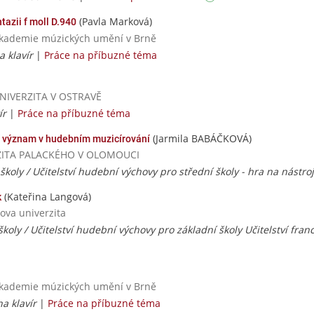
(Pavla Marková)
azii f moll D.940
 akademie múzických umění v Brně
 klavír
|
Práce na příbuzné téma
UNIVERZITA V OSTRAVĚ
ír
|
Práce na příbuzné téma
(Jarmila BABÁČKOVÁ)
jí význam v hudebním muzicírování
VERZITA PALACKÉHO V OLOMOUCI
 školy / Učitelství hudební výchovy pro střední školy - hra na nástroj 
(Kateřina Langová)
k
ova univerzita
 školy / Učitelství hudební výchovy pro základní školy Učitelství fran
 akademie múzických umění v Brně
a klavír
|
Práce na příbuzné téma