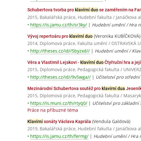
Schubertova tvorba pro
klavírní duo
se zaměřením na Fant
2015, Bakalářská práce, Hudební fakulta / Janáčkova
•
https://is.jamu.cz/th/sr3ky/
|
Hudební umění / Hra na
(Veronika KUBÍČKOVÁ)
Vývoj repertoáru pro
klavírní duo
2014, Diplomová práce, Fakulta umění / OSTRAVSKÁ 
•
http://theses.cz/id//5byzxd//
|
Hudební umění / Klav
Věra a Vlastimil Lejskovi -
klavírní duo
Čtyřruční hra a je
2015, Diplomová práce, Pedagogická fakulta / UNI
•
http://theses.cz/id//9v5wga//
|
Učitelství pro střední
Mezinárodní Schubertova soutěž pro
klavírní dua
Jesení
2015, Diplomová práce, Pedagogická fakulta / Masaryk
•
https://is.muni.cz/th/rtyq0/
|
Učitelství pro základní
Práce na příbuzné téma
(Vendula Galdová)
Klavírní
sonáty Václava Kaprála
2019, Bakalářská práce, Hudební fakulta / Janáčkova
•
https://is.jamu.cz/th/fermg/
|
Hudební umění / Hra n