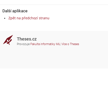
Další aplikace
Zpět na předchozí stranu
Theses.cz
Provozuje
Fakulta informatiky MU
,
Více o Theses
Potřebujete poradit?
Zapojené školy
theses@fi.muni.cz
Správci zapojených škol
Nápověda
Soukromí
Často kladené dotazy
Přístupnost