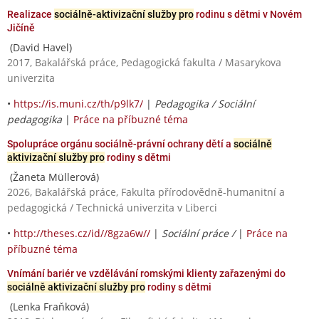
Realizace
sociálně-aktivizační služby pro
rodinu s dětmi v Novém
Jičíně
(David Havel)
2017, Bakalářská práce, Pedagogická fakulta / Masarykova
univerzita
•
https://is.muni.cz/th/p9lk7/
|
Pedagogika / Sociální
pedagogika
|
Práce na příbuzné téma
Spolupráce orgánu sociálně-právní ochrany dětí a
sociálně
aktivizační služby pro
rodiny s dětmi
(Žaneta Müllerová)
2026, Bakalářská práce, Fakulta přírodovědně-humanitní a
pedagogická / Technická univerzita v Liberci
•
http://theses.cz/id//8gza6w//
|
Sociální práce /
|
Práce na
příbuzné téma
Vnímání bariér ve vzdělávání romskými klienty zařazenými do
sociálně aktivizační služby pro
rodiny s dětmi
(Lenka Fraňková)