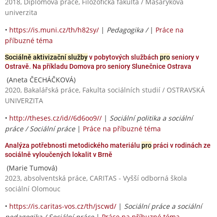
2018, Diplomová práce, Filozofická fakulta / Masarykova
univerzita
•
https://is.muni.cz/th/h82sy/
|
Pedagogika /
|
Práce na
příbuzné téma
Sociálně aktivizační služby
v pobytových službách
pro
seniory v
Ostravě. Na příkladu Domova pro seniory Slunečnice Ostrava
(Aneta ČECHÁČKOVÁ)
2020, Bakalářská práce, Fakulta sociálních studií / OSTRAVSKÁ
UNIVERZITA
•
http://theses.cz/id//6d6oo9//
|
Sociální politika a sociální
práce / Sociální práce
|
Práce na příbuzné téma
Analýza potřebnosti metodického materiálu
pro
práci v rodinách ze
sociálně vyloučených lokalit v Brně
(Marie Tumová)
2023, absolventská práce, CARITAS - Vyšší odborná škola
sociální Olomouc
•
https://is.caritas-vos.cz/th/jscwd/
|
Sociální práce a sociální
pedagogika / Sociální práce
|
Práce na příbuzné téma