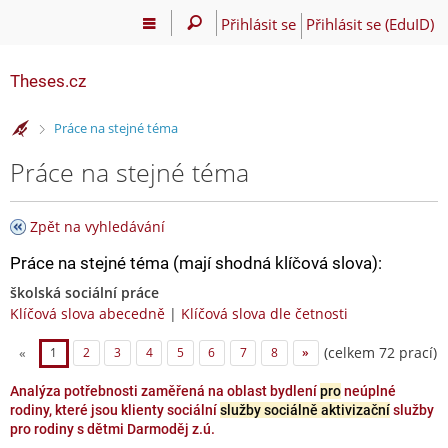
Přihlásit se
Přihlásit se (EduID)
Theses.cz
>
Práce na stejné téma
Práce na stejné téma
Zpět na vyhledávání
Práce na stejné téma (mají shodná klíčová slova):
školská sociální práce
Klíčová slova abecedně
|
Klíčová slova dle četnosti
(celkem 72 prací)
«
1
2
3
4
5
6
7
8
»
Analýza potřebnosti zaměřená na oblast bydlení
pro
neúplné
rodiny, které jsou klienty sociální
služby sociálně aktivizační
služby
pro rodiny s dětmi Darmoděj z.ú.