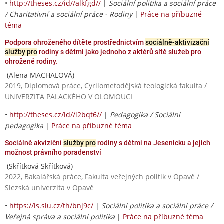
•
http://theses.cz/id//alkfgd//
|
Sociální politika a sociální práce
/ Charitativní a sociální práce - Rodiny
|
Práce na příbuzné
téma
Podpora ohroženého dítěte prostřednictvím
sociálně-aktivizační
služby pro
rodiny s dětmi jako jednoho z aktérů sítě služeb pro
ohrožené rodiny.
(Alena MACHALOVÁ)
2019, Diplomová práce, Cyrilometodějská teologická fakulta /
UNIVERZITA PALACKÉHO V OLOMOUCI
•
http://theses.cz/id//l2bqt6//
|
Pedagogika / Sociální
pedagogika
|
Práce na příbuzné téma
Sociálně akviziční
služby pro
rodiny s dětmi na Jesenicku a jejich
možnost právního poradenství
(Skřítková Skřítková)
2022, Bakalářská práce, Fakulta veřejných politik v Opavě /
Slezská univerzita v Opavě
•
https://is.slu.cz/th/bnj9c/
|
Sociální politika a sociální práce /
Veřejná správa a sociální politika
|
Práce na příbuzné téma