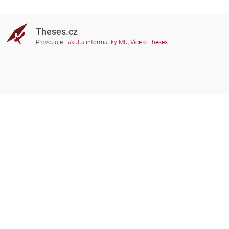
Theses.cz
Provozuje
Fakulta informatiky MU
,
Více o Theses
Potřebujete poradit?
Zapojené školy
theses@fi.muni.cz
Správci zapojených škol
Nápověda
Soukromí
Často kladené dotazy
Přístupnost
Zobrazit klasickou verzi
Nahoru