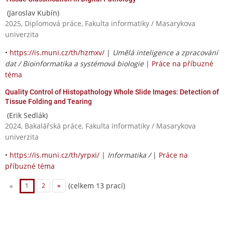
(Jaroslav Kubín)
2025, Diplomová práce, Fakulta informatiky / Masarykova
univerzita
•
https://is.muni.cz/th/hzmxv/
|
Umělá inteligence a zpracování
dat / Bioinformatika a systémová biologie
|
Práce na příbuzné
téma
Quality Control of Histopathology Whole Slide Images: Detection of
Tissue Folding and Tearing
(Erik Sedlák)
2024, Bakalářská práce, Fakulta informatiky / Masarykova
univerzita
•
https://is.muni.cz/th/yrpxi/
|
Informatika /
|
Práce na
příbuzné téma
(celkem 13 prací)
«
1
2
»