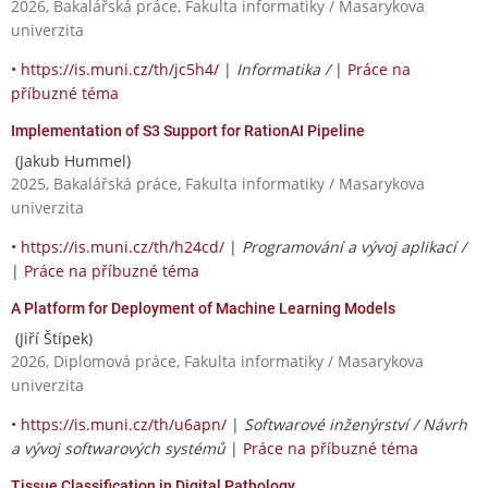
2026, Bakalářská práce, Fakulta informatiky / Masarykova
univerzita
•
https://is.muni.cz/th/jc5h4/
|
Informatika /
|
Práce na
příbuzné téma
Implementation of S3 Support for RationAI Pipeline
(Jakub Hummel)
2025, Bakalářská práce, Fakulta informatiky / Masarykova
univerzita
•
https://is.muni.cz/th/h24cd/
|
Programování a vývoj aplikací /
|
Práce na příbuzné téma
A Platform for Deployment of Machine Learning Models
(Jiří Štípek)
2026, Diplomová práce, Fakulta informatiky / Masarykova
univerzita
•
https://is.muni.cz/th/u6apn/
|
Softwarové inženýrství / Návrh
a vývoj softwarových systémů
|
Práce na příbuzné téma
Tissue Classification in Digital Pathology