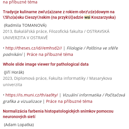
na příbuzné téma
Tradycje kulinarne zwi\c{a}zane z rokiem obrz\c{e}dowym na
\'Sl\c{a}sku Cieszy\'nskim (na przyk\l{}adzie
wsi
Koszarzyska)
(Radmila TOMANOVÁ)
2013, Bakalářská práce, Filozofická fakulta / OSTRAVSKÁ
UNIVERZITA V OSTRAVĚ
•
http://theses.cz/id//emhsd2//
|
Filologie / Polština ve sféře
podnikání
|
Práce na příbuzné téma
Whole slide image viewer for pathological data
(Jiří Horák)
2023, Diplomová práce, Fakulta informatiky / Masarykova
univerzita
•
https://is.muni.cz/th/aa9ty/
|
Vizuální informatika / Počítačová
grafika a vizualizace
|
Práce na příbuzné téma
Normalizácia farbenia histopatologických snímkov pomocou
neuronových sietí
(Adam Lopatka)