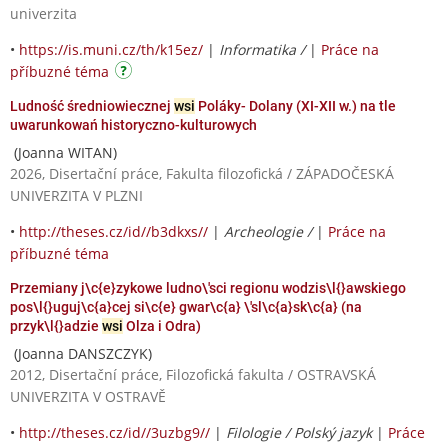
univerzita
•
https://is.muni.cz/th/k15ez/
|
Informatika /
|
Práce na
příbuzné téma
Ludność średniowiecznej
wsi
Poláky- Dolany (XI-XII w.) na tle
uwarunkowań historyczno-kulturowych
(Joanna WITAN)
2026, Disertační práce, Fakulta filozofická / ZÁPADOČESKÁ
UNIVERZITA V PLZNI
•
http://theses.cz/id//b3dkxs//
|
Archeologie /
|
Práce na
příbuzné téma
Przemiany j\c{e}zykowe ludno\'sci regionu wodzis\l{}awskiego
pos\l{}uguj\c{a}cej si\c{e} gwar\c{a} \'sl\c{a}sk\c{a} (na
przyk\l{}adzie
wsi
Olza i Odra)
(Joanna DANSZCZYK)
2012, Disertační práce, Filozofická fakulta / OSTRAVSKÁ
UNIVERZITA V OSTRAVĚ
•
http://theses.cz/id//3uzbg9//
|
Filologie / Polský jazyk
|
Práce