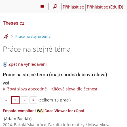
Přihlásit se
Přihlásit se (EduID)
Theses.cz
>
Práce na stejné téma
Práce na stejné téma
Zpět na vyhledávání
Práce na stejné téma (mají shodná klíčová slova):
wsi
Klíčová slova abecedně
|
Klíčová slova dle četnosti
(celkem 13 prací)
«
1
2
»
Empaia-compliant
WSI
Case Viewer for xOpat
(Adam Bujdák)
2024, Bakalářská práce, Fakulta informatiky / Masarykova