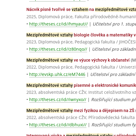
Nácvik písně tvořivě se
vztahem
na
mezipředmětové vzt
2025, Diplomová práce, Fakulta přírodovědně-humanitn
•
http://theses.cz/id//hmyaut//
|
Učitelství pro 1. stu
Mezipředmětové vztahy
biologie člověka a matematiky v
2023, Diplomová práce, Pedagogická fakulta / JIHO
•
http://theses.cz/id//z80nqo//
|
Učitelství pro základn
(Mi
Mezipředmětové vztahy
ve výuce výchovy k občanství
2022, Diplomová práce, Pedagogická fakulta / Univerz
•
http://evskp.uhk.cz/eM7446
|
Učitelství pro základní
Mezipředmětové vztahy
písemné a elektronické komuni
2023, absolventská práce CŽV, Institut celoživotního 
•
http://theses.cz/id//iwnyxo//
|
Rozšiřující studium 
Mezipředmětové vztahy
mezi fyzikou a dějepisem na ZŠ
2022, absolventská práce CŽV, Přírodovědecká fakul
•
http://theses.cz/id//dbhuxi//
|
Rozšiřující studium fy
Integrovaná výuka a
mezipředmětové vztahy
v přírodově