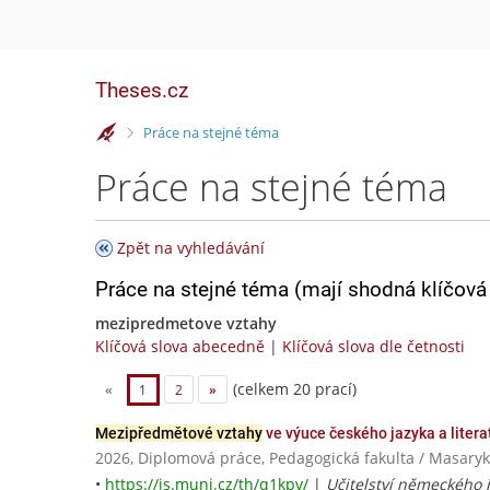
Theses.cz
>
Práce na stejné téma
Práce na stejné téma
Zpět na vyhledávání
Práce na stejné téma (mají shodná klíčová 
mezipredmetove vztahy
Klíčová slova abecedně
|
Klíčová slova dle četnosti
(celkem 20 prací)
«
1
2
»
Mezipředmětové vztahy
ve výuce českého jazyka a literat
2026, Diplomová práce, Pedagogická fakulta / Masaryk
•
https://is.muni.cz/th/q1kpv/
|
Učitelství německého ja