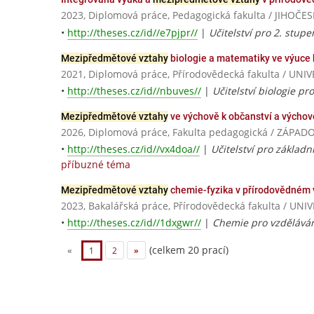
2023, Diplomová práce, Pedagogická fakulta / JIHO
•
http://theses.cz/id//e7pjpr//
|
Učitelství pro 2. stup
Mezipředmětové vztahy
biologie a matematiky ve výuce 
2021, Diplomová práce, Přírodovědecká fakulta / U
•
http://theses.cz/id//nbuves//
|
Učitelství biologie pr
Mezipředmětové vztahy
ve výchově k občanství a výchově
2026, Diplomová práce, Fakulta pedagogická / ZÁPA
•
http://theses.cz/id//vx4doa//
|
Učitelství pro základn
příbuzné téma
Mezipředmětové vztahy
chemie-fyzika v přírodovědném 
2023, Bakalářská práce, Přírodovědecká fakulta / 
•
http://theses.cz/id//1dxgwr//
|
Chemie pro vzdělávání
(celkem 20 prací)
«
1
2
»