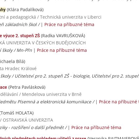
(Klára Padalíková)
ahy
í a pedagogická / Technická univerzita v Liberci
peň základních škol /
|
Práce na příbuzné téma
(Radka VAVRUŠKOVÁ)
e výuce 2. stupeň ZŠ
ČESKÁ UNIVERZITA V ČESKÝCH BUDĚJOVICÍCH
í školy / Mn-Přn
|
Práce na příbuzné téma
chaela Bílá)
ita Hradec Králové
 školy / Učitelství pro 2. stupeň ZŠ - biologie, Učitelství pro 2. stu
(Petra Pavlásková)
kace
vzdělávání / Mendelova univerzita v Brně
předmětu Písemná a elektronická komunikace /
|
Práce na příbuzné
(Tomáš HOLATA)
ta / OSTRAVSKÁ UNIVERZITA
ziky - rozšíření o další předmět /
|
Práce na příbuzné téma
(Veronika RAJTMAJEROVÁ
dných předmětech pohledem učitelů z praxe