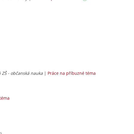
peň ZŠ - občanská nauka
|
Práce na příbuzné téma
 téma
)