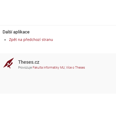
Další aplikace
Zpět na předchozí stranu
Theses.cz
Provozuje
Fakulta informatiky MU
,
Více o Theses
Potřebujete poradit?
Zapojené školy
theses@fi.muni.cz
Správci zapojených škol