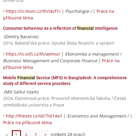
univerzita
•
https://is.muni.cz/th/skzf1/
|
Psychologie /
|
Práce na
příbuzné téma
Consumer behaviour as a reflection of
financial
intelligence
(Dmitry Baranov)
2016, Bakalářská práce, Vysoká škola finanční a správní
•
https://is.vsfs.cz/th/aemui/
|
Ekonomika a management /
Business Management and Corporate Finance
|
Práce na
příbuzné téma
Mobile
Financial
Service (MFS) in Bangladesh: A comprehensive
study of different service providers
(MD Saiful Islam)
2024, Diplomová práce, Provozně ekonomická fakulta / Česká
zemědělská univerzita v Praze
•
http://theses.cz/id//7id14x//
|
Economics and Management /
|
Práce na příbuzné téma
(celkem 28 prací)
«
1
2
3
»