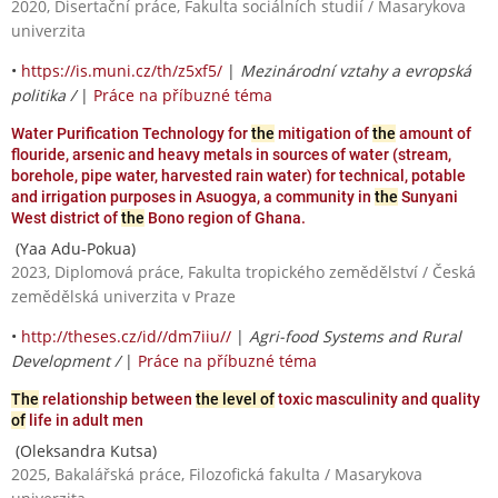
2020, Disertační práce, Fakulta sociálních studií / Masarykova
univerzita
•
https://is.muni.cz/th/z5xf5/
|
Mezinárodní vztahy a evropská
politika /
|
Práce na příbuzné téma
Water Purification Technology for
the
mitigation of
the
amount of
flouride, arsenic and heavy metals in sources of water (stream,
borehole, pipe water, harvested rain water) for technical, potable
and irrigation purposes in Asuogya, a community in
the
Sunyani
West district of
the
Bono region of Ghana.
(Yaa Adu-Pokua)
2023, Diplomová práce, Fakulta tropického zemědělství / Česká
zemědělská univerzita v Praze
•
http://theses.cz/id//dm7iiu//
|
Agri-food Systems and Rural
Development /
|
Práce na příbuzné téma
The
relationship between
the level of
toxic masculinity and quality
of
life in adult men
(Oleksandra Kutsa)
2025, Bakalářská práce, Filozofická fakulta / Masarykova