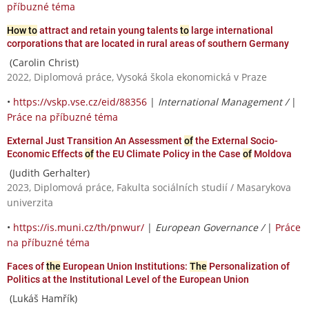
příbuzné téma
How to
attract and retain young talents
to
large international
corporations that are located in rural areas of southern Germany
(Carolin Christ)
2022, Diplomová práce, Vysoká škola ekonomická v Praze
•
https://vskp.vse.cz/eid/88356
|
International Management /
|
Práce na příbuzné téma
External Just Transition An Assessment
of
the External Socio-
Economic Effects
of
the EU Climate Policy in the Case
of
Moldova
(Judith Gerhalter)
2023, Diplomová práce, Fakulta sociálních studií / Masarykova
univerzita
•
https://is.muni.cz/th/pnwur/
|
European Governance /
|
Práce
na příbuzné téma
Faces of
the
European Union Institutions:
The
Personalization of
Politics at the Institutional Level of the European Union
(Lukáš Hamřík)