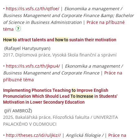
•
https://is.vsfs.cz/th/qtfoe/
|
Ekonomika a management /
Business Management and Corporate Finance &amp; Bachelor
of Science in Business Administration
|
Práce na příbuzné
téma
How to
attract talents and
how to
sustain their motivation
(Rafayel Harutyunyan)
2017, Diplomová práce, Vysoká škola finanční a správní
•
https://is.vsfs.cz/th/jkpu4/
|
Ekonomika a management /
Business Management and Corporate Finance
|
Práce na
příbuzné téma
Implementing Phonetics Teaching
to
Improve English
Pronunciation Which Should Lead
To Increase
in Students'
Motivation in Lower Secondary Education
(Jiří AMBROŽ)
2025, Bakalářská práce, Filozofická fakulta / UNIVERZITA
PALACKÉHO V OLOMOUCI
•
http://theses.cz/id//uljkiz//
|
Anglická filologie /
|
Práce na