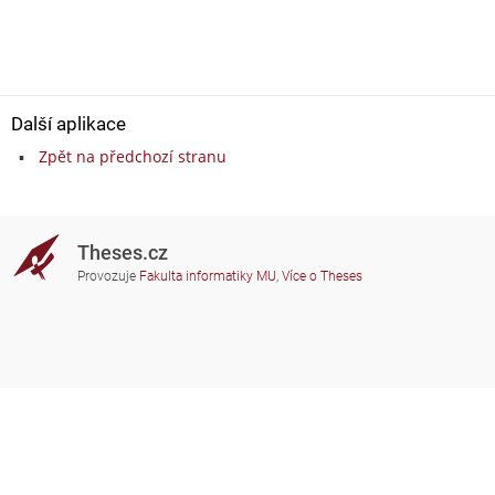
Další aplikace
Zpět na předchozí stranu
Theses.cz
Provozuje
Fakulta informatiky MU
,
Více o Theses
Potřebujete poradit?
Zapojené školy
theses@fi.muni.cz
Správci zapojených škol