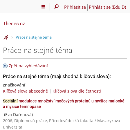
Přihlásit se
Přihlásit se (EduID)
Theses.cz
>
Práce na stejné téma
Práce na stejné téma
Zpět na vyhledávání
Práce na stejné téma (mají shodná klíčová slova):
značkování
Klíčová slova abecedně
|
Klíčová slova dle četnosti
Sociální
modulace množství močových proteinů u myšice malooké
a myšice temnopásé
(Eva Dařenová)
2006, Diplomová práce, Přírodovědecká fakulta / Masarykova
univerzita