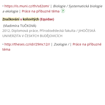
•
https://is.muni.cz/th/sd2om/
|
Biologie / Systematická biologie
a ekologie
|
Práce na příbuzné téma
Značkování
u
koňovitých
(Equidae)
(Vladimíra TUČKOVÁ)
2012, Diplomová práce, Přírodovědecká fakulta / JIHOČESKÁ
UNIVERZITA V ČESKÝCH BUDĚJOVICÍCH
•
http://theses.cz/id//29mc12//
|
Zoologie /
|
Práce na příbuzné
téma