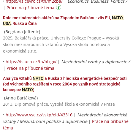
•
https://is.cevro.cz/th/m2cba/
|
Economics, Business, Politics /
|
Práce na příbuzné téma
Role mezinárodních aktérů na Západním Balkánu: vliv EU,
NATO,
USA
, Rusko a Čína
(Bogdana Jeftenić)
2025, Bakalářská práce, University College Prague – Vysoká
škola mezinárodních vztahů a Vysoká škola hotelová a
ekonomická s.r.o.
•
https://is.ucp.cz/th/hlxgx/
|
Mezinárodní vztahy a diplomacie /
|
Práce na příbuzné téma
Analýza vztahů
NATO
a Ruska z hlediska energetické bezpečnosti
(od východního rozšíření v roce 2004 po vznik nové strategické
koncepce
NATO
)
(Anna Bartáková)
2013, Diplomová práce, Vysoká škola ekonomická v Praze
•
http://www.vse.cz/vskp/eid/43316
|
Mezinárodní ekonomické
vztahy / Mezinárodní politika a diplomacie
|
Práce na příbuzné
téma