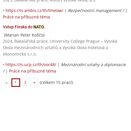
•
https://is.ambis.cz/th/tmeow/
|
Bezpečnostní management /
|
Práce na příbuzné téma
Vstup Fínska do
NATO
.
(Marian Peter Koščo)
2024, Bakalářská práce, University College Prague – Vysoká
škola mezinárodních vztahů a Vysoká škola hotelová a
ekonomická s.r.o.
•
https://is.ucp.cz/th/vor48/
|
Mezinárodní vztahy a diplomacie
/
|
Práce na příbuzné téma
(celkem 15 prací)
«
1
2
»