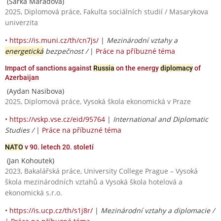
(Šárka Maradová)
2025, Diplomová práce, Fakulta sociálních studií / Masarykova
univerzita
•
https://is.muni.cz/th/cn7js/
|
Mezinárodní vztahy a
energetická
bezpečnost /
|
Práce na příbuzné téma
Impact of sanctions against
Russia
on the energy
diplomacy
of
Azerbaijan
(Aydan Nasibova)
2025, Diplomová práce, Vysoká škola ekonomická v Praze
•
https://vskp.vse.cz/eid/95764
|
International and Diplomatic
Studies /
|
Práce na příbuzné téma
NATO
v 90. letech 20. století
(Jan Kohoutek)
2023, Bakalářská práce, University College Prague – Vysoká
škola mezinárodních vztahů a Vysoká škola hotelová a
ekonomická s.r.o.
•
https://is.ucp.cz/th/s1j8r/
|
Mezinárodní vztahy a diplomacie /