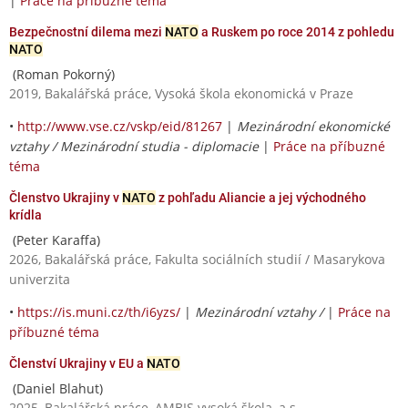
|
Práce na příbuzné téma
Bezpečnostní dilema mezi
NATO
a Ruskem po roce 2014 z pohledu
NATO
(Roman Pokorný)
2019, Bakalářská práce, Vysoká škola ekonomická v Praze
•
http://www.vse.cz/vskp/eid/81267
|
Mezinárodní ekonomické
vztahy / Mezinárodní studia - diplomacie
|
Práce na příbuzné
téma
Členstvo Ukrajiny v
NATO
z pohľadu Aliancie a jej východného
krídla
(Peter Karaffa)
2026, Bakalářská práce, Fakulta sociálních studií / Masarykova
univerzita
•
https://is.muni.cz/th/i6yzs/
|
Mezinárodní vztahy /
|
Práce na
příbuzné téma
Členství Ukrajiny v EU a
NATO
(Daniel Blahut)
2025, Bakalářská práce, AMBIS vysoká škola, a.s.