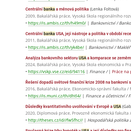
(Lenka Foltová)
Centrální
banka
a měnová politika
2009, Bakalářská práce, Vysoká škola regionálního roz
•
https://is.ambis.cz/th/h49m0/
|
Bankovnictví / Ban
Centrální
banka
USA, její nástroje a politika v období rec
2011, Bakalářská práce, Vysoká škola regionálního roz
•
https://is.ambis.cz/th/yk4be/
|
Bankovnictví / Makléř
Analýza bankovního sektoru
USA
a komparace se zeměm
2024, Bakalářská práce, Vysoká škola ekonomická v Pr
•
https://vskp.vse.cz/eid/94116
|
Finance /
|
Práce na
Řešení dopadů světové finanční krize 2008 na bankovní 
2016, Bakalářská práce, Ekonomicko-správní fakulta /
•
https://is.muni.cz/th/dhtl4/
|
Finance a účetnictví / 
(Gab
Důsledky kvantitativního uvolňování v Evropě a
USA
2020, Diplomová práce, Provozně ekonomická fakulta 
•
http://theses.cz/id//fw5fhc//
|
Hospodářská politika 
Současná krize trhu hypoték v
USA
a její důsledky pro fin