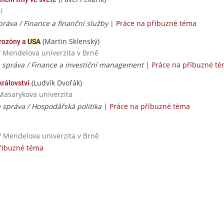
í
práva / Finance a finanční služby
|
Práce na příbuzné téma
(Martin Sklenský)
urozóny a
USA
/ Mendelova univerzita v Brně
a správa / Finance a investiční management
|
Práce na příbuzné t
(Ludvík Dvořák)
rálovství
Masarykova univerzita
 správa / Hospodářská politika
|
Práce na příbuzné téma
/ Mendelova univerzita v Brně
říbuzné téma