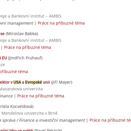
voje a Bankovní institut – AMBIS
kovní management
|
Práce na příbuzné téma
(Miroslav Babka)
ese
voje a Bankovní institut – AMBIS
|
Práce na příbuzné téma
(Jindřich Frühauf)
i EU
aze
 příbuzné téma
(Jiří Mayer)
sektor v
USA
a
Evropské
unii
 Masarykova univerzita
Finance
|
Práce na příbuzné téma
riela Kocveldová)
/ Mendelova univerzita v Brně
a správa / Finance a investiční management
|
Práce na příbuzné t
(Pavel Pekárik)
anční trhy ve světě