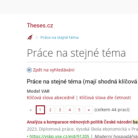
Theses.cz
>
Práce na stejné téma
Práce na stejné téma
Zpět na vyhledávání
Práce na stejné téma (mají shodná klíčová 
Model VAR
Klíčová slova abecedně
|
Klíčová slova dle četnosti
(celkem 44 prací)
«
1
2
3
4
5
»
Analýza a komparace měnových politik České národní
ba
2023, Diplomová práce, Vysoká škola ekonomická v Pr
•
https://vskp.vse.cz/eid/91205
|
Moderní hospodářské