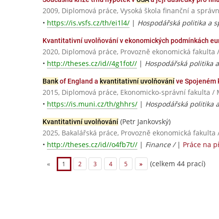
2009, Diplomová práce, Vysoká škola finanční a správn
•
https://is.vsfs.cz/th/ei1l4/
|
Hospodářská politika a s
Kvantitativní uvolňování v ekonomických podmínkách e
2020, Diplomová práce, Provozně ekonomická fakulta 
•
http://theses.cz/id//4g1fot//
|
Hospodářská politika 
Bank
of England a
kvantitativní uvolňování
ve Spojeném k
2015, Diplomová práce, Ekonomicko-správní fakulta / 
•
https://is.muni.cz/th/ghhrs/
|
Hospodářská politika a
(Petr Jankovský)
Kvantitativní uvolňování
2025, Bakalářská práce, Provozně ekonomická fakulta 
•
http://theses.cz/id//o4fb7t//
|
Finance /
|
Práce na p
(celkem 44 prací)
«
1
2
3
4
5
»