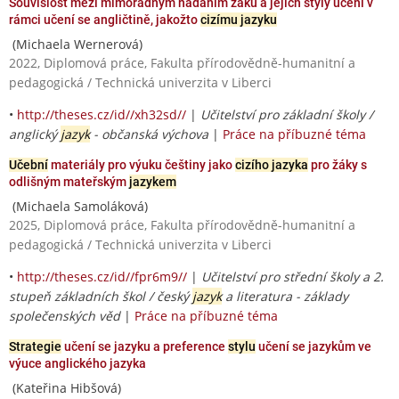
Souvislost mezi mimořádným nadáním žáků a jejich styly učení v
rámci učení se angličtině, jakožto
cizímu jazyku
(Michaela Wernerová)
2022, Diplomová práce, Fakulta přírodovědně-humanitní a
pedagogická / Technická univerzita v Liberci
•
http://theses.cz/id//xh32sd//
|
Učitelství pro základní školy /
anglický
jazyk
- občanská výchova
|
Práce na příbuzné téma
Učební
materiály pro výuku češtiny jako
cizího jazyka
pro žáky s
odlišným mateřským
jazykem
(Michaela Samoláková)
2025, Diplomová práce, Fakulta přírodovědně-humanitní a
pedagogická / Technická univerzita v Liberci
•
http://theses.cz/id//fpr6m9//
|
Učitelství pro střední školy a 2.
stupeň základních škol / český
jazyk
a literatura - základy
společenských věd
|
Práce na příbuzné téma
Strategie
učení se jazyku a preference
stylu
učení se jazykům ve
výuce anglického jazyka
(Kateřina Hibšová)