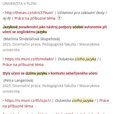
UNIVERZITA V PLZNI
•
http://theses.cz/id//s379uo//
|
Učitelství pro základní školy /
AJ-RJ
|
Práce na příbuzné téma
Jazykové
poradenství jako nástroj podpory
učební
autonomie při
učení se anglickému
jazyku
(Martina Šindelářová Skupeňová)
2025, Disertační práce, Pedagogická fakulta / Masarykova
univerzita
•
https://is.muni.cz/th/mdwbl/
|
Didaktika
cizího jazyka
/
|
Práce na příbuzné téma
Styly učení se
cizímu jazyku
v kontextu sebeřízeného učení
(Petra Langerová)
2025, Disertační práce, Pedagogická fakulta / Masarykova
univerzita
•
https://is.muni.cz/th/icps1/
|
Didaktika
cizího jazyka
/
|
Práce
na příbuzné téma