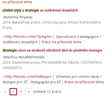
na příbuzné téma
Učební styly
a
strategie
ve vzdělávání dospělých
(Kateřina Piryová)
2014, Bakalářská práce, Univerzita Jana Amose Komenského
Praha
•
http://theses.cz/id//7p4igm//
|
Specializace v pedagogice /
Vzdělávání dospělých
|
Práce na příbuzné téma
Strategie
učení se studentů středních škol do předmětu biologie
(Martina NEUWIRTHOVÁ)
2024, Diplomová práce, Přírodovědecká fakulta / OSTRAVSKÁ
UNIVERZITA
•
http://theses.cz/id//b8fppp//
|
Učitelství pro střední školy /
Biologie pro SŠ - Pedagogika pro SŠ
|
Práce na příbuzné téma
(celkem 12 prací)
«
1
2
»