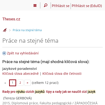
Přihlásit se
Přihlásit se (EduID)
Theses.cz
>
Práce na stejné téma
Práce na stejné téma
Zpět na vyhledávání
Práce na stejné téma (mají shodná klíčová slova):
jazykové poradenství
Klíčová slova abecedně
|
Klíčová slova dle četnosti
(celkem 12 prací)
«
1
2
»
Rady pro
výuku
cizích
jazyků
: tipy a rady jak se naučit cizí
jazyk
(Tereza GERBOVÁ)
2015, Diplomová práce, Fakulta pedagogická / ZÁPADOČESKÁ