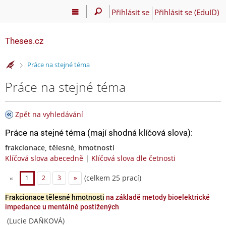
Přihlásit se
Přihlásit se (EduID)
Theses.cz
>
Práce na stejné téma
Práce na stejné téma
Zpět na vyhledávání
Práce na stejné téma (mají shodná klíčová slova):
frakcionace, tělesné, hmotnosti
Klíčová slova abecedně
|
Klíčová slova dle četnosti
(celkem 25 prací)
«
1
2
3
»
Frakcionace tělesné hmotnosti
na základě metody bioelektrické
impedance u mentálně postižených
(Lucie DAŇKOVÁ)