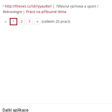
•
http://theses.cz/id//yyau8x//
|
Tělesná výchova a sport /
Rekreologie
|
Práce na příbuzné téma
(celkem 25 prací)
«
1
2
3
»
Další aplikace