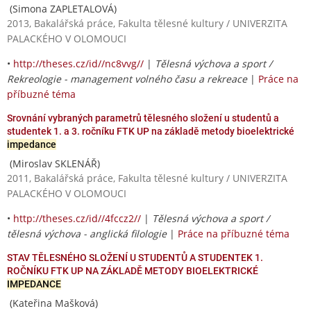
(Simona ZAPLETALOVÁ)
2013, Bakalářská práce, Fakulta tělesné kultury / UNIVERZITA
PALACKÉHO V OLOMOUCI
•
http://theses.cz/id//nc8vvg//
|
Tělesná výchova a sport /
Rekreologie - management volného času a rekreace
|
Práce na
příbuzné téma
Srovnání vybraných parametrů tělesného složení u studentů a
studentek 1. a 3. ročníku FTK UP na základě metody bioelektrické
impedance
(Miroslav SKLENÁŘ)
2011, Bakalářská práce, Fakulta tělesné kultury / UNIVERZITA
PALACKÉHO V OLOMOUCI
•
http://theses.cz/id//4fccz2//
|
Tělesná výchova a sport /
tělesná výchova - anglická filologie
|
Práce na příbuzné téma
STAV TĚLESNÉHO SLOŽENÍ U STUDENTŮ A STUDENTEK 1.
ROČNÍKU FTK UP NA ZÁKLADĚ METODY BIOELEKTRICKÉ
IMPEDANCE
(Kateřina Mašková)