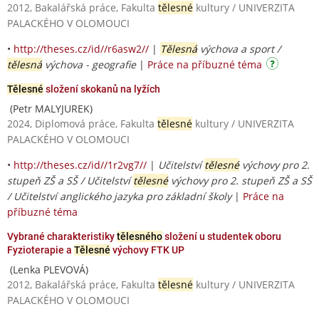
2012, Bakalářská práce, Fakulta
tělesné
kultury / UNIVERZITA
PALACKÉHO V OLOMOUCI
•
http://theses.cz/id//r6asw2//
|
Tělesná
výchova a sport /
tělesná
výchova - geografie
|
Práce na příbuzné téma
Tělesné
složení skokanů na lyžích
(Petr MALYJUREK)
2024, Diplomová práce, Fakulta
tělesné
kultury / UNIVERZITA
PALACKÉHO V OLOMOUCI
•
http://theses.cz/id//1r2vg7//
|
Učitelství
tělesné
výchovy pro 2.
stupeň ZŠ a SŠ / Učitelství
tělesné
výchovy pro 2. stupeň ZŠ a SŠ
/ Učitelství anglického jazyka pro základní školy
|
Práce na
příbuzné téma
Vybrané charakteristiky
tělesného
složení u studentek oboru
Fyzioterapie a
Tělesné
výchovy FTK UP
(Lenka PLEVOVÁ)
2012, Bakalářská práce, Fakulta
tělesné
kultury / UNIVERZITA
PALACKÉHO V OLOMOUCI