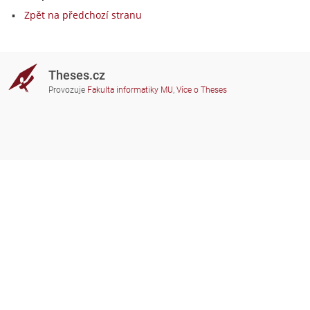
Zpět na předchozí stranu
Theses.cz
Provozuje
Fakulta informatiky MU
,
Více o Theses
Potřebujete poradit?
Zapojené školy
theses@fi.muni.cz
Správci zapojených škol
Nápověda
Soukromí
Často kladené dotazy
Přístupnost
Zobrazit klasickou verzi