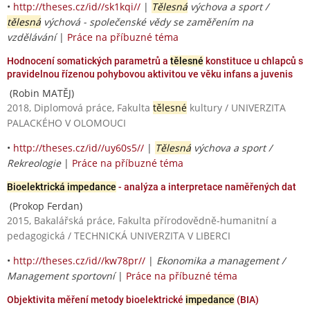
•
http://theses.cz/id//sk1kqi//
|
Tělesná
výchova a sport /
tělesná
výchová - společenské vědy se zaměřením na
vzdělávání
|
Práce na příbuzné téma
Hodnocení somatických parametrů a
tělesné
konstituce u chlapců s
pravidelnou řízenou pohybovou aktivitou ve věku infans a juvenis
(Robin MATĚJ)
2018, Diplomová práce, Fakulta
tělesné
kultury / UNIVERZITA
PALACKÉHO V OLOMOUCI
•
http://theses.cz/id//uy60s5//
|
Tělesná
výchova a sport /
Rekreologie
|
Práce na příbuzné téma
Bioelektrická impedance
- analýza a interpretace naměřených dat
(Prokop Ferdan)
2015, Bakalářská práce, Fakulta přírodovědně-humanitní a
pedagogická / TECHNICKÁ UNIVERZITA V LIBERCI
•
http://theses.cz/id//kw78pr//
|
Ekonomika a management /
Management sportovní
|
Práce na příbuzné téma
Objektivita měření metody bioelektrické
impedance
(BIA)