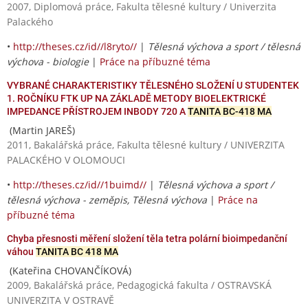
2007, Diplomová práce, Fakulta tělesné kultury / Univerzita
Palackého
•
http://theses.cz/id//l8ryto//
|
Tělesná výchova a sport / tělesná
výchova - biologie
|
Práce na příbuzné téma
VYBRANÉ CHARAKTERISTIKY TĚLESNÉHO SLOŽENÍ U STUDENTEK
1. ROČNÍKU FTK UP NA ZÁKLADĚ METODY BIOELEKTRICKÉ
IMPEDANCE PŘÍSTROJEM INBODY 720 A
TANITA BC-418 MA
(Martin JAREŠ)
2011, Bakalářská práce, Fakulta tělesné kultury / UNIVERZITA
PALACKÉHO V OLOMOUCI
•
http://theses.cz/id//1buimd//
|
Tělesná výchova a sport /
tělesná výchova - zeměpis, Tělesná výchova
|
Práce na
příbuzné téma
Chyba přesnosti měření složení těla tetra polární bioimpedanční
váhou
TANITA BC 418 MA
(Kateřina CHOVANČÍKOVÁ)
2009, Bakalářská práce, Pedagogická fakulta / OSTRAVSKÁ
UNIVERZITA V OSTRAVĚ