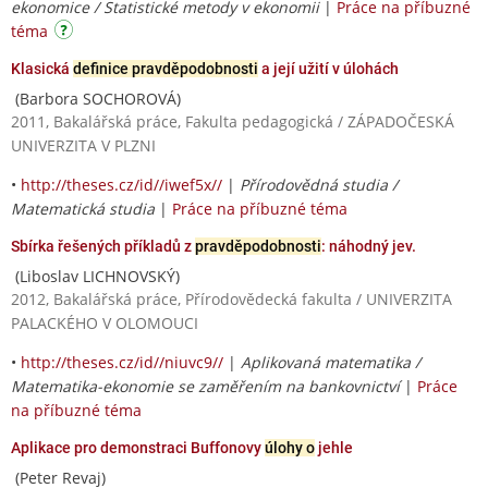
ekonomice / Statistické metody v ekonomii
|
Práce na příbuzné
téma
Klasická
definice pravděpodobnosti
a její užití v úlohách
(Barbora SOCHOROVÁ)
2011, Bakalářská práce, Fakulta pedagogická / ZÁPADOČESKÁ
UNIVERZITA V PLZNI
•
http://theses.cz/id//iwef5x//
|
Přírodovědná studia /
Matematická studia
|
Práce na příbuzné téma
Sbírka řešených příkladů z
pravděpodobnosti
: náhodný jev.
(Liboslav LICHNOVSKÝ)
2012, Bakalářská práce, Přírodovědecká fakulta / UNIVERZITA
PALACKÉHO V OLOMOUCI
•
http://theses.cz/id//niuvc9//
|
Aplikovaná matematika /
Matematika-ekonomie se zaměřením na bankovnictví
|
Práce
na příbuzné téma
Aplikace pro demonstraci Buffonovy
úlohy o
jehle
(Peter Revaj)