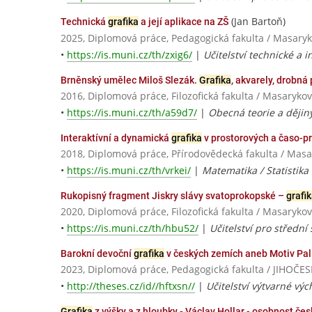
(Jan Bartoň)
Technická
grafika
a její aplikace na ZŠ
2025, Diplomová práce, Pedagogická fakulta / Masaryk
•
https://is.muni.cz/th/zxig6/
|
Učitelství technické a 
Brněnský umělec Miloš Slezák.
Grafika
, akvarely, drobná 
2016, Diplomová práce, Filozofická fakulta / Masarykov
•
https://is.muni.cz/th/a59d7/
|
Obecná teorie a dějin
Interaktívní a dynamická
grafika
v prostorových a časo-
2018, Diplomová práce, Přírodovědecká fakulta / Masa
•
https://is.muni.cz/th/vrkei/
|
Matematika / Statistika
Rukopisný fragment Jiskry slávy svatoprokopské –
grafi
2020, Diplomová práce, Filozofická fakulta / Masarykov
•
https://is.muni.cz/th/hbu52/
|
Učitelství pro střední 
Barokní devoční
grafika
v českých zemích aneb Motiv Palla
2023, Diplomová práce, Pedagogická fakulta / JIHO
•
http://theses.cz/id//hftxsn//
|
Učitelství výtvarné vý
Grafika
z výšky a z hloubky - Václav Hollar - osobnost če