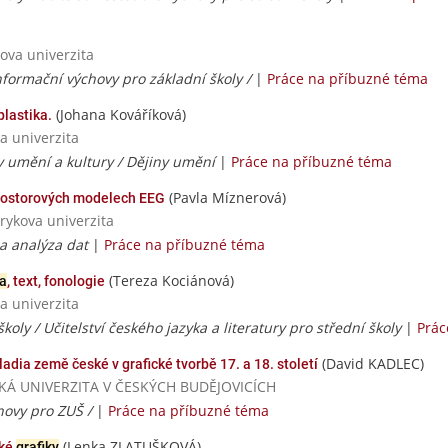
ova univerzita
informační výchovy pro základní školy /
|
Práce na příbuzné téma
(Johana Kováříková)
plastika.
a univerzita
y umění a kultury / Dějiny umění
|
Práce na příbuzné téma
(Pavla Míznerová)
prostorových modelech EEG
rykova univerzita
 a analýza dat
|
Práce na příbuzné téma
(Tereza Kociánová)
ka
, text, fonologie
a univerzita
školy / Učitelství českého jazyka a literatury pro střední školy
|
Prác
(David KADLEC)
dia země české v grafické tvorbě 17. a 18. století
ČESKÁ UNIVERZITA V ČESKÝCH BUDĚJOVICÍCH
chovy pro ZUŠ /
|
Práce na příbuzné téma
(Lenka ZLATUŠKOVÁ)
ské
grafiky