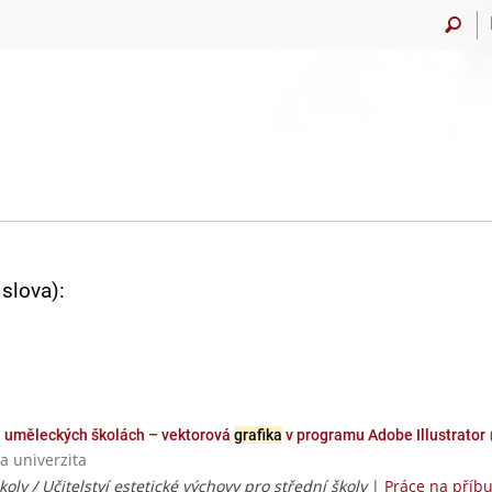
slova):
h uměleckých školách – vektorová
grafika
v programu Adobe Illustrator
a univerzita
koly / Učitelství estetické výchovy pro střední školy
|
Práce na příb