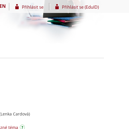
EN
Přihlásit se
Přihlásit se (EduID)
(Lenka Cardová)
uzné téma