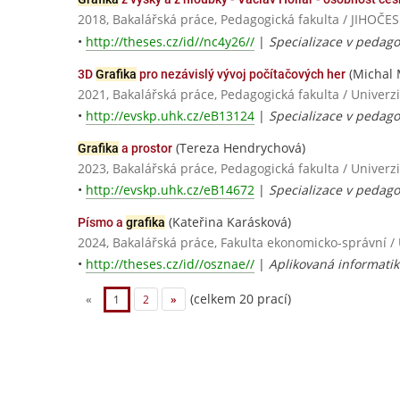
2018, Bakalářská práce, Pedagogická fakulta / JIHO
•
http://theses.cz/id//nc4y26//
|
Specializace v pedago
(Michal
3D
Grafika
pro nezávislý vývoj počítačových her
2021, Bakalářská práce, Pedagogická fakulta / Univerz
•
http://evskp.uhk.cz/eB13124
|
Specializace v pedago
(Tereza Hendrychová)
Grafika
a prostor
2023, Bakalářská práce, Pedagogická fakulta / Univerz
•
http://evskp.uhk.cz/eB14672
|
Specializace v pedago
(Kateřina Karásková)
Písmo a
grafika
2024, Bakalářská práce, Fakulta ekonomicko-správní /
•
http://theses.cz/id//osznae//
|
Aplikovaná informatik
(celkem 20 prací)
«
1
2
»