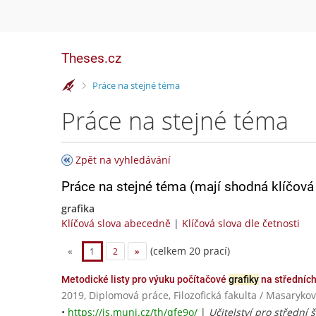
Theses.cz
>
Práce na stejné téma
Práce na stejné téma
Zpět na vyhledávání
Práce na stejné téma (mají shodná klíčová 
grafika
Klíčová slova abecedně
|
Klíčová slova dle četnosti
(celkem 20 prací)
«
1
2
»
Metodické listy pro výuku počítačové
grafiky
na středníc
2019, Diplomová práce, Filozofická fakulta / Masarykov
•
https://is.muni.cz/th/qfe9o/
|
Učitelství pro střední š