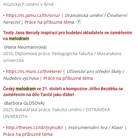
múzických umění v Brně
•
https://is.jamu.cz/th/siriu/
|
Dramatická umění / Činoherní
herectví
|
Práce na příbuzné téma
Texty Jana Nerudy inspirací pro hudební skladatele se zaměřením
na
melodram
(Hana Neumannová)
2016, Diplomová práce, Pedagogická fakulta / Masarykova
univerzita
•
https://is.muni.cz/th/etere/
|
Učitelství pro střední školy /
Hudební výchova
|
Práce na příbuzné téma
Český
melodram
ve 21. století a kompozice Jiřího Bezděka se
zaměřením na dílo Tančil jako ďábel
(Barbora GLOSOVÁ)
2023, Bakalářská práce, Fakulta umění / OSTRAVSKÁ
UNIVERZITA
•
http://theses.cz/id//jsynu8//
|
Instrumentální hra / Klavír
|
Práce na příbuzné téma