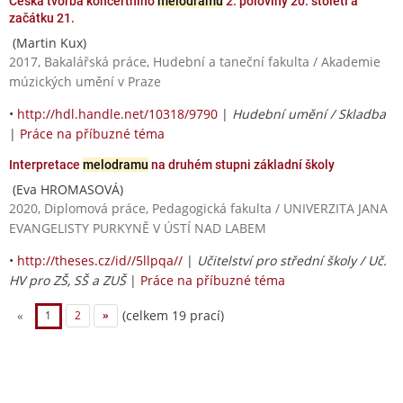
Česká tvorba koncertního
melodramu
2. poloviny 20. století a
začátku 21.
(Martin Kux)
2017, Bakalářská práce, Hudební a taneční fakulta / Akademie
múzických umění v Praze
•
http://hdl.handle.net/10318/9790
|
Hudební umění / Skladba
|
Práce na příbuzné téma
Interpretace
melodramu
na druhém stupni základní školy
(Eva HROMASOVÁ)
2020, Diplomová práce, Pedagogická fakulta / UNIVERZITA JANA
EVANGELISTY PURKYNĚ V ÚSTÍ NAD LABEM
•
http://theses.cz/id//5llpqa//
|
Učitelství pro střední školy / Uč.
HV pro ZŠ, SŠ a ZUŠ
|
Práce na příbuzné téma
(celkem 19 prací)
«
1
2
»