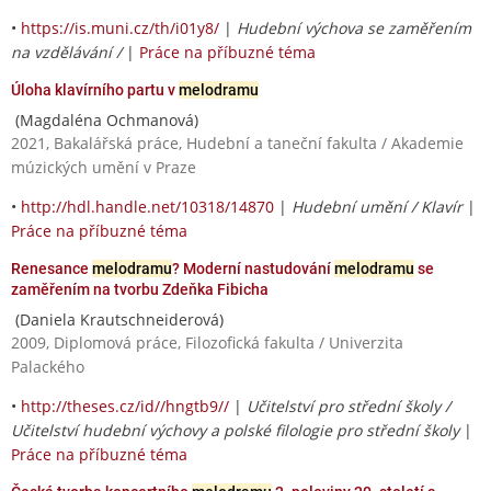
•
https://is.muni.cz/th/i01y8/
|
Hudební výchova se zaměřením
na vzdělávání /
|
Práce na příbuzné téma
Úloha klavírního partu v
melodramu
(Magdaléna Ochmanová)
2021, Bakalářská práce, Hudební a taneční fakulta / Akademie
múzických umění v Praze
•
http://hdl.handle.net/10318/14870
|
Hudební umění / Klavír
|
Práce na příbuzné téma
Renesance
melodramu
? Moderní nastudování
melodramu
se
zaměřením na tvorbu Zdeňka Fibicha
(Daniela Krautschneiderová)
2009, Diplomová práce, Filozofická fakulta / Univerzita
Palackého
•
http://theses.cz/id//hngtb9//
|
Učitelství pro střední školy /
Učitelství hudební výchovy a polské filologie pro střední školy
|
Práce na příbuzné téma