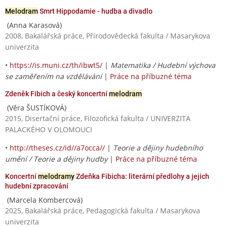
Melodram
Smrt Hippodamie - hudba a divadlo
(Anna Karasová)
2008, Bakalářská práce, Přírodovědecká fakulta / Masarykova
univerzita
•
https://is.muni.cz/th/ibwt5/
|
Matematika / Hudební výchova
se zaměřením na vzdělávání
|
Práce na příbuzné téma
Zdeněk Fibich a český koncertní
melodram
(Věra ŠUSTÍKOVÁ)
2015, Disertační práce, Filozofická fakulta / UNIVERZITA
PALACKÉHO V OLOMOUCI
•
http://theses.cz/id//a7occa//
|
Teorie a dějiny hudebního
umění / Teorie a dějiny hudby
|
Práce na příbuzné téma
Koncertní
melodramy
Zdeňka Fibicha: literární předlohy a jejich
hudební zpracování
(Marcela Kombercová)
2025, Bakalářská práce, Pedagogická fakulta / Masarykova
univerzita