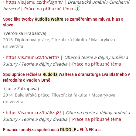
•
https://is.jamu.cz/th/f3gnm/
|
Dramatická umění / Činoherní
herectví
|
Práce na příbuzné téma
Specifika tvorby
Rudolfa Waltra
se zaměřením na mluvu, hlas a
slovo
(Veronika Hrabalová)
2016, Diplomová práce, Filozofická fakulta / Masarykova
univerzita
•
https://is.muni.cz/th/erttr/
|
Obecná teorie a dějiny umění a
kultury / Teorie a dějiny divadla
|
Práce na příbuzné téma
Spolupráce režiséra
Rudolfa
Waltera a dramaturga Lva Blatného v
Národním divadle v Brně
(Lucie Zátrapová)
2014, Bakalářská práce, Filozofická fakulta / Masarykova
univerzita
•
https://is.muni.cz/th/j6zq8/
|
Obecná teorie a dějiny umění a
kultury / Teorie a dějiny divadla
|
Práce na příbuzné téma
Finanční analýza společnosti
RUDOLF
JELÍNEK a.s.