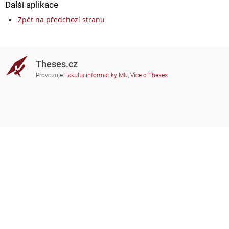
Další aplikace
Zpět na předchozí stranu
Theses.cz
Provozuje
Fakulta informatiky MU
,
Více o Theses
Potřebujete poradit?
Zapojené školy
theses@fi.muni.cz
Správci zapojených škol
Nápověda
Soukromí
Často kladené dotazy
Přístupnost
Zobrazit klasickou verzi