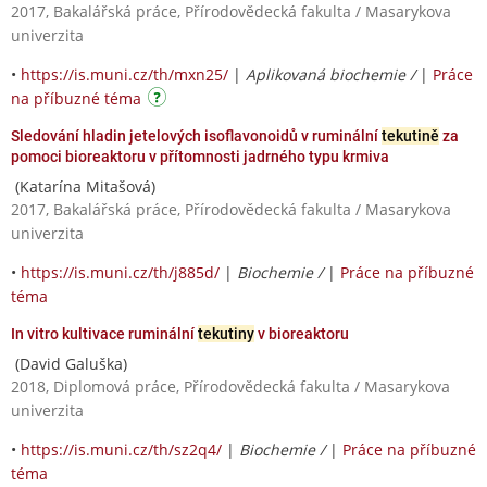
2017, Bakalářská práce, Přírodovědecká fakulta / Masarykova
univerzita
•
https://is.muni.cz/th/mxn25/
|
Aplikovaná biochemie /
|
Práce
na příbuzné téma
Sledování hladin jetelových isoflavonoidů v ruminální
tekutině
za
pomoci bioreaktoru v přítomnosti jadrného typu krmiva
(Katarína Mitašová)
2017, Bakalářská práce, Přírodovědecká fakulta / Masarykova
univerzita
•
https://is.muni.cz/th/j885d/
|
Biochemie /
|
Práce na příbuzné
téma
In vitro kultivace ruminální
tekutiny
v bioreaktoru
(David Galuška)
2018, Diplomová práce, Přírodovědecká fakulta / Masarykova
univerzita
•
https://is.muni.cz/th/sz2q4/
|
Biochemie /
|
Práce na příbuzné
téma