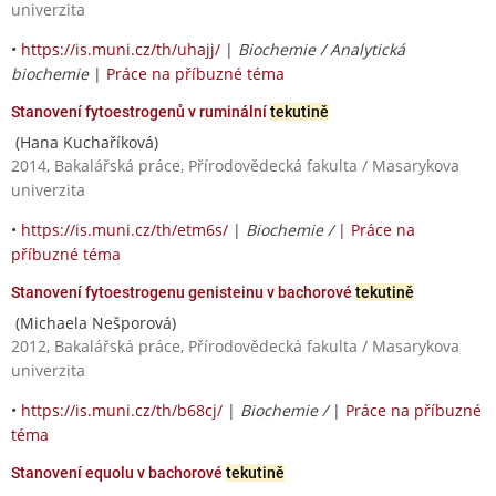
univerzita
•
https://is.muni.cz/th/uhajj/
|
Biochemie / Analytická
biochemie
|
Práce na příbuzné téma
Stanovení fytoestrogenů v ruminální
tekutině
(Hana Kuchaříková)
2014, Bakalářská práce, Přírodovědecká fakulta / Masarykova
univerzita
•
https://is.muni.cz/th/etm6s/
|
Biochemie /
|
Práce na
příbuzné téma
Stanovení fytoestrogenu genisteinu v bachorové
tekutině
(Michaela Nešporová)
2012, Bakalářská práce, Přírodovědecká fakulta / Masarykova
univerzita
•
https://is.muni.cz/th/b68cj/
|
Biochemie /
|
Práce na příbuzné
téma
Stanovení equolu v bachorové
tekutině