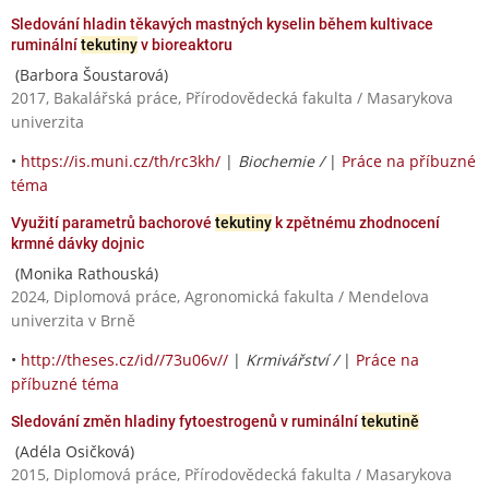
Sledování hladin těkavých mastných kyselin během kultivace
ruminální
tekutiny
v bioreaktoru
(Barbora Šoustarová)
2017, Bakalářská práce, Přírodovědecká fakulta / Masarykova
univerzita
•
https://is.muni.cz/th/rc3kh/
|
Biochemie /
|
Práce na příbuzné
téma
Využití parametrů bachorové
tekutiny
k zpětnému zhodnocení
krmné dávky dojnic
(Monika Rathouská)
2024, Diplomová práce, Agronomická fakulta / Mendelova
univerzita v Brně
•
http://theses.cz/id//73u06v//
|
Krmivářství /
|
Práce na
příbuzné téma
Sledování změn hladiny fytoestrogenů v ruminální
tekutině
(Adéla Osičková)
2015, Diplomová práce, Přírodovědecká fakulta / Masarykova