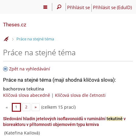
Přihlásit se
Přihlásit se (EduID)
Theses.cz
>
Práce na stejné téma
Práce na stejné téma
Zpět na vyhledávání
Práce na stejné téma (mají shodná klíčová slova):
bachorova tekutina
Klíčová slova abecedně
|
Klíčová slova dle četnosti
(celkem 15 prací)
«
1
2
»
Sledování hladin jetelových isoflavonoidů v ruminální
tekutině
v
bioreaktoru v přítomnosti objemovém typu krmiva
(Kateřina Kailová)