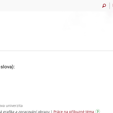
slova):
va univerzita
á grafika a zpracování obrazu
|
Práce na příbuzné téma