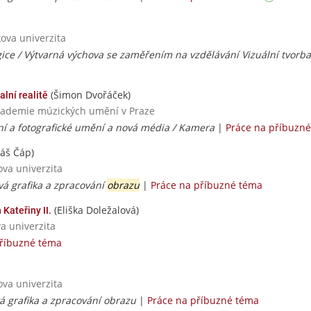
ova univerzita
gice / Výtvarná výchova se zaměřením na vzdělávání Vizuální tvorb
(Šimon Dvořáček)
alní realitě
 Akademie múzických umění v Praze
zní a fotografické umění a nová média / Kamera
|
Práce na příbuzn
áš Čáp)
ova univerzita
vá grafika a zpracování
obrazu
|
Práce na příbuzné téma
(Eliška Doležalová)
Kateřiny II.
va univerzita
příbuzné téma
ova univerzita
vá grafika a zpracování obrazu
|
Práce na příbuzné téma