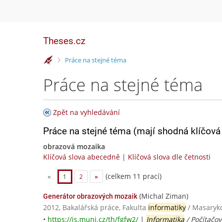
Theses.cz
>
Práce na stejné téma
Práce na stejné téma
Zpět na vyhledávání
Práce na stejné téma (mají shodná klíčová 
obrazová mozaika
Klíčová slova abecedně
|
Klíčová slova dle četnosti
(celkem 11 prací)
«
1
2
»
(Michal Ziman)
Generátor obrazových mozaik
2012, Bakalářská práce, Fakulta
informatiky
/ Masaryko
•
https://is.muni.cz/th/fgfw2/
|
Informatika
/ Počítačov