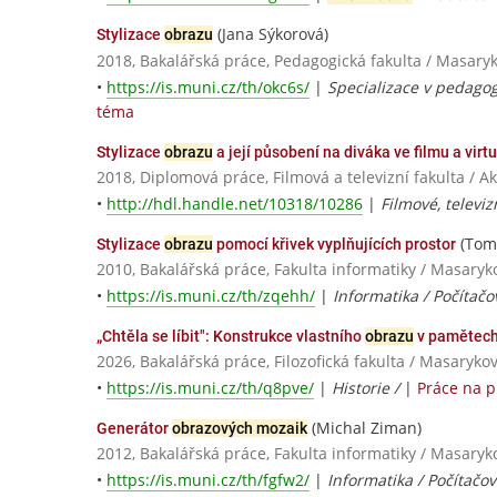
(Jana Sýkorová)
Stylizace
obrazu
2018, Bakalářská práce, Pedagogická fakulta / Masaryk
•
https://is.muni.cz/th/okc6s/
|
Specializace v pedago
téma
Stylizace
obrazu
a její působení na diváka ve filmu a virtu
2018, Diplomová práce, Filmová a televizní fakulta /
•
http://hdl.handle.net/10318/10286
|
Filmové, televi
(Tom
Stylizace
obrazu
pomocí křivek vyplňujících prostor
2010, Bakalářská práce, Fakulta informatiky / Masaryk
•
https://is.muni.cz/th/zqehh/
|
Informatika / Počítačo
„Chtěla se líbit": Konstrukce vlastního
obrazu
v pamětech 
2026, Bakalářská práce, Filozofická fakulta / Masaryko
•
https://is.muni.cz/th/q8pve/
|
Historie /
|
Práce na 
(Michal Ziman)
Generátor
obrazových mozaik
2012, Bakalářská práce, Fakulta informatiky / Masaryk
•
https://is.muni.cz/th/fgfw2/
|
Informatika / Počítačo