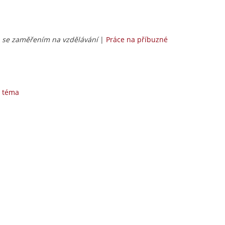
a se zaměřením na vzdělávání
|
Práce na příbuzné
é téma