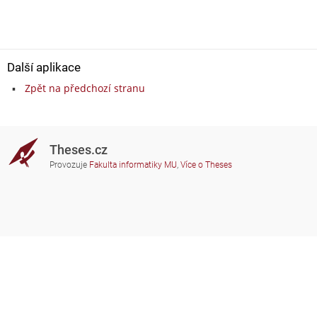
Další aplikace
Zpět na předchozí stranu
Theses.cz
Provozuje
Fakulta informatiky MU
,
Více o Theses
Potřebujete poradit?
Zapojené školy
theses@fi.muni.cz
Správci zapojených škol
Nápověda
Soukromí