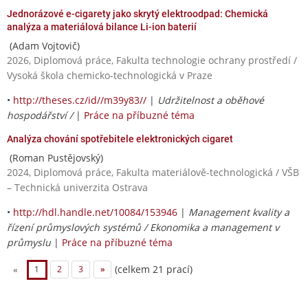
Jednorázové e-cigarety jako skrytý elektroodpad: Chemická
analýza a materiálová bilance Li-ion baterií
(Adam Vojtovič)
2026, Diplomová práce, Fakulta technologie ochrany prostředí /
Vysoká škola chemicko-technologická v Praze
•
http://theses.cz/id//m39y83//
|
Udržitelnost a oběhové
hospodářství /
|
Práce na příbuzné téma
Analýza chování spotřebitele elektronických cigaret
(Roman Pustějovský)
2024, Diplomová práce, Fakulta materiálově-technologická / VŠB
– Technická univerzita Ostrava
•
http://hdl.handle.net/10084/153946
|
Management kvality a
řízení průmyslových systémů / Ekonomika a management v
průmyslu
|
Práce na příbuzné téma
(celkem 21 prací)
«
1
2
3
»