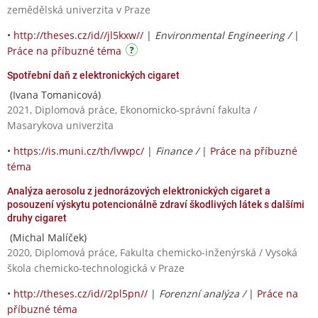
zemědělská univerzita v Praze
•
http://theses.cz/id//jl5kxw//
|
Environmental Engineering /
|
Práce na příbuzné téma
Spotřební daň z elektronických cigaret
(Ivana Tomanicová)
2021, Diplomová práce, Ekonomicko-správní fakulta /
Masarykova univerzita
•
https://is.muni.cz/th/lvwpc/
|
Finance /
|
Práce na příbuzné
téma
Analýza aerosolu z jednorázových elektronických cigaret a
posouzení výskytu potencionálně zdraví škodlivých látek s dalšími
druhy cigaret
(Michal Malíček)
2020, Diplomová práce, Fakulta chemicko-inženýrská / Vysoká
škola chemicko-technologická v Praze
•
http://theses.cz/id//2pl5pn//
|
Forenzní analýza /
|
Práce na
příbuzné téma