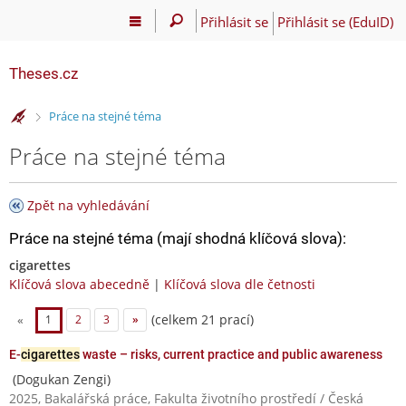
Přihlásit se
Přihlásit se (EduID)
Theses.cz
>
Práce na stejné téma
Práce na stejné téma
Zpět na vyhledávání
Práce na stejné téma (mají shodná klíčová slova):
cigarettes
Klíčová slova abecedně
|
Klíčová slova dle četnosti
(celkem 21 prací)
«
1
2
3
»
E-
cigarettes
waste – risks, current practice and public awareness
(Dogukan Zengi)
2025, Bakalářská práce, Fakulta životního prostředí / Česká