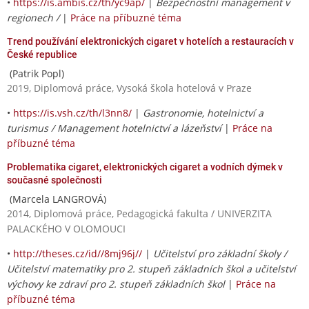
•
https://is.ambis.cz/th/yc9ap/
|
Bezpečnostní management v
regionech /
|
Práce na příbuzné téma
Trend používání elektronických cigaret v hotelích a restauracích v
České republice
(Patrik Popl)
2019, Diplomová práce, Vysoká škola hotelová v Praze
•
https://is.vsh.cz/th/l3nn8/
|
Gastronomie, hotelnictví a
turismus / Management hotelnictví a lázeňství
|
Práce na
příbuzné téma
Problematika cigaret, elektronických cigaret a vodních dýmek v
současné společnosti
(Marcela LANGROVÁ)
2014, Diplomová práce, Pedagogická fakulta / UNIVERZITA
PALACKÉHO V OLOMOUCI
•
http://theses.cz/id//8mj96j//
|
Učitelství pro základní školy /
Učitelství matematiky pro 2. stupeň základních škol a učitelství
výchovy ke zdraví pro 2. stupeň základních škol
|
Práce na
příbuzné téma