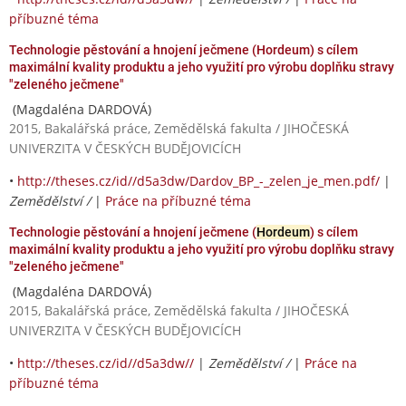
příbuzné téma
Technologie pěstování a hnojení ječmene (Hordeum) s cílem
maximální kvality produktu a jeho využití pro výrobu doplňku stravy
"zeleného ječmene"
(Magdaléna DARDOVÁ)
2015, Bakalářská práce, Zemědělská fakulta / JIHOČESKÁ
UNIVERZITA V ČESKÝCH BUDĚJOVICÍCH
•
http://theses.cz/id//d5a3dw/Dardov_BP_-_zelen_je_men.pdf/
|
Zemědělství /
|
Práce na příbuzné téma
Technologie pěstování a hnojení ječmene (
Hordeum
) s cílem
maximální kvality produktu a jeho využití pro výrobu doplňku stravy
"zeleného ječmene"
(Magdaléna DARDOVÁ)
2015, Bakalářská práce, Zemědělská fakulta / JIHOČESKÁ
UNIVERZITA V ČESKÝCH BUDĚJOVICÍCH
•
http://theses.cz/id//d5a3dw//
|
Zemědělství /
|
Práce na
příbuzné téma