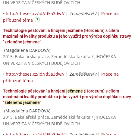
UNIVERZITA V ČESKÝCH BUDĚJOVICÍCH
•
http://theses.cz/id//d5a3dw//
|
Zemědělství /
|
Práce na
příbuzné téma
Technologie pěstování a hnojení ječmene (Hordeum) s cílem
maximální kvality produktu a jeho využití pro výrobu doplňku stravy
"zeleného ječmene"
(Magdaléna DARDOVÁ)
2015, Bakalářská práce, Zemědělská fakulta / JIHOČESKÁ
UNIVERZITA V ČESKÝCH BUDĚJOVICÍCH
•
http://theses.cz/id//d5a3dw//
|
Zemědělství /
|
Práce na
příbuzné téma
Technologie pěstování a hnojení
ječmene
(Hordeum) s cílem
maximální kvality produktu a jeho využití pro výrobu doplňku stravy
"
zeleného ječmene
"
(Magdaléna DARDOVÁ)
2015, Bakalářská práce, Zemědělská fakulta / JIHOČESKÁ
UNIVERZITA V ČESKÝCH BUDĚJOVICÍCH
•
http://theses.cz/id//d5a3dw//
|
Zemědělství /
|
Práce na