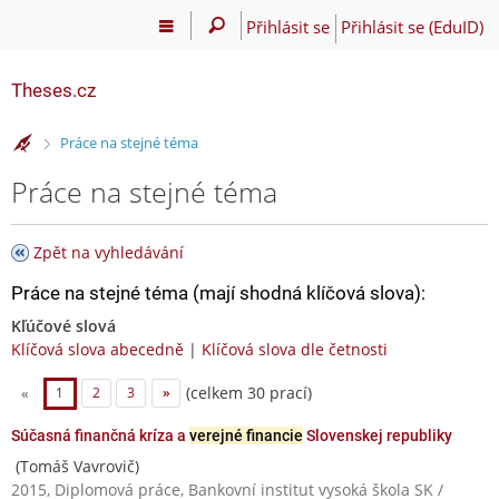
Přihlásit se
Přihlásit se (EduID)
Theses.cz
>
Práce na stejné téma
Práce na stejné téma
Zpět na vyhledávání
Práce na stejné téma (mají shodná klíčová slova):
Kľúčové slová
Klíčová slova abecedně
|
Klíčová slova dle četnosti
(celkem 30 prací)
«
1
2
3
»
Súčasná finančná kríza a
verejné financie
Slovenskej republiky
(Tomáš Vavrovič)
2015, Diplomová práce, Bankovní institut vysoká škola SK /