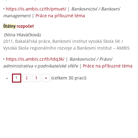
•
https://is.ambis.cz/th/pmuet/
|
Bankovnictví / Bankovní
management
|
Práce na příbuzné téma
Štátny
rozpočet
(Nina Hlaváčková)
2011, Bakalářská práce, Bankovní institut vysoká škola SK /
Vysoká škola regionálního rozvoje a Bankovní institut – AMBIS
•
https://is.ambis.cz/th/tdq3k/
|
Bankovnictví / Právní
administrativa v podnikatelské sféře
|
Práce na příbuzné téma
(celkem 30 prací)
«
1
2
3
»