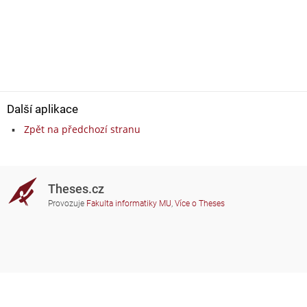
Další aplikace
Zpět na předchozí stranu
Theses.cz
Provozuje
Fakulta informatiky MU
,
Více o Theses
Potřebujete poradit?
Zapojené školy
theses@fi.muni.cz
Správci zapojených škol