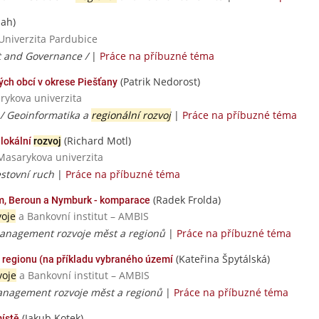
ah)
Univerzita Pardubice
 and Governance /
|
Práce na příbuzné téma
(Patrik Nedorost)
ch obcí v okrese Piešťany
rykova univerzita
 / Geoinformatika a
regionální rozvoj
|
Práce na příbuzné téma
(Richard Motl)
 lokální
rozvoj
Masarykova univerzita
stovní ruch
|
Práce na příbuzné téma
(Radek Frolda)
, Beroun a Nymburk - komparace
voje
a Bankovní institut – AMBIS
anagement rozvoje měst a regionů
|
Práce na příbuzné téma
(Kateřina Špytálská)
regionu (na příkladu vybraného území
voje
a Bankovní institut – AMBIS
nagement rozvoje měst a regionů
|
Práce na příbuzné téma
(Jakub Kotek)
ístě