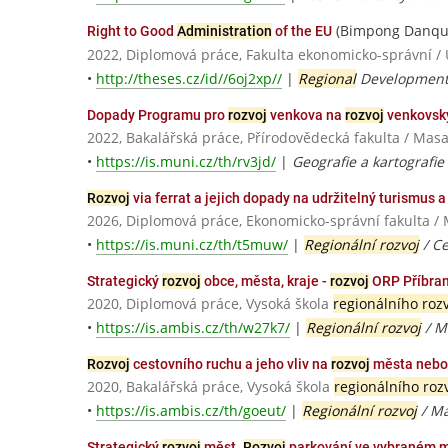
(Bimpong Danqu
Right to Good
Administration
of the EU
2022, Diplomová práce, Fakulta ekonomicko-správní / 
•
http://theses.cz/id//6oj2xp//
|
Regional
Development
Dopady Programu pro
rozvoj
venkova na
rozvoj
venkovský
2022, Bakalářská práce, Přírodovědecká fakulta / Masa
•
https://is.muni.cz/th/rv3jd/
|
Geografie a kartografie
Rozvoj
via ferrat a jejich dopady na udržitelný turismus a
2026, Diplomová práce, Ekonomicko-správní fakulta / 
•
https://is.muni.cz/th/t5muw/
|
Regionální rozvoj
/ Ce
Strategický
rozvoj
obce, města, kraje -
rozvoj
ORP Příbram
2020, Diplomová práce, Vysoká škola
regionálního roz
•
https://is.ambis.cz/th/w27k7/
|
Regionální rozvoj
/ M
Rozvoj
cestovního ruchu a jeho vliv na
rozvoj
města nebo 
2020, Bakalářská práce, Vysoká škola
regionálního roz
•
https://is.ambis.cz/th/goeut/
|
Regionální rozvoj
/ Ma
Strategický
rozvoj
měst.
Rozvoj
parkování ve vybraném m