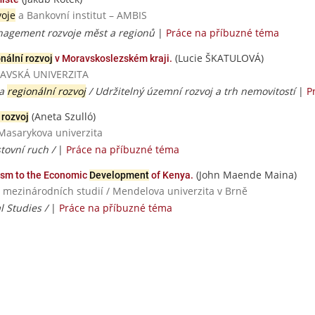
voje
a Bankovní institut – AMBIS
agement rozvoje měst a regionů
|
Práce na příbuzné téma
(Lucie ŠKATULOVÁ)
nální rozvoj
v Moravskoslezském kraji.
TRAVSKÁ UNIVERZITA
 a
regionální rozvoj
/ Udržitelný územní rozvoj a trh nemovitostí
|
P
(Aneta Szulló)
 rozvoj
 Masarykova univerzita
tovní ruch /
|
Práce na příbuzné téma
(John Maende Maina)
rism to the Economic
Development
of Kenya.
 mezinárodních studií / Mendelova univerzita v Brně
al Studies /
|
Práce na příbuzné téma