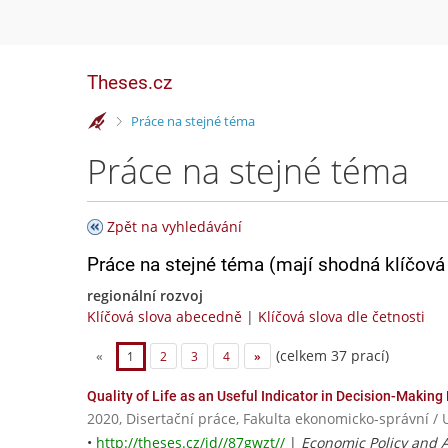
Theses.cz
>
Práce na stejné téma
Práce na stejné téma
Zpět na vyhledávání
Práce na stejné téma (mají shodná klíčová 
regionální rozvoj
Klíčová slova abecedně
|
Klíčová slova dle četnosti
(celkem 37 prací)
«
1
2
3
4
»
Quality of Life as an Useful Indicator in Decision-Makin
2020, Disertační práce, Fakulta ekonomicko-správní / 
•
http://theses.cz/id//87gwzt//
|
Economic Policy and 