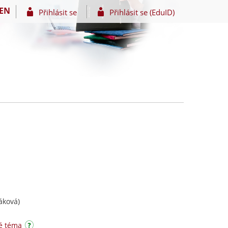
EN
Přihlásit se
Přihlásit se (EduID)
áková)
é téma