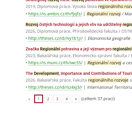
2019, Diplomová práce, Vysoká škola
regionálního roz
•
https://is.ambis.cz/th/fjqfz/
|
Regionální rozvoj
/ Man
Rozvoj
čistých technologií a jejich vliv na udržitelný
regio
2026, Diplomová práce, Přírodovědecká fakulta / OS
•
http://theses.cz/id//vy1b1j//
|
Ekonomická geografie
Značka
Regionální
potravina a její význam pro
regionální
2023, Bakalářská práce, Ekonomicko-správní fakulta /
•
https://is.muni.cz/th/iwc55/
|
Regionální rozvoj
a ces
The
Development
, Importance and Contributions of Tou
2026, Bakalářská práce, Fakulta
regionálního rozvoje
a
•
http://theses.cz/id//sz4xj3//
|
International Territori
(celkem 37 prací)
«
1
2
3
4
»