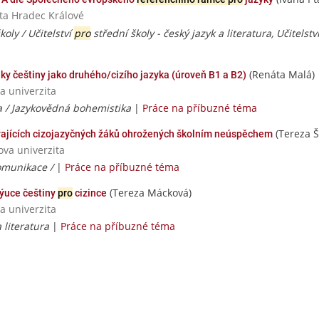
ita Hradec Králové
koly / Učitelství
pro
střední školy - český jazyk a literatura, Učitelstv
(Renáta Malá)
ky češtiny jako druhého/cizího jazyka (úroveň B1 a B2)
a univerzita
ra / Jazykovědná bohemistika
|
Práce na příbuzné téma
(Tereza 
vajících cizojazyčných žáků ohrožených školním neúspěchem
ova univerzita
komunikace /
|
Práce na příbuzné téma
(Tereza Mácková)
výuce češtiny
pro
cizince
a univerzita
a literatura
|
Práce na příbuzné téma