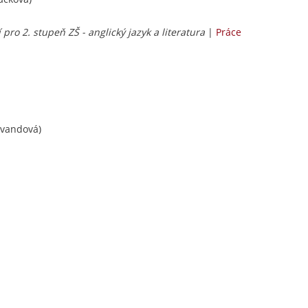
í pro 2. stupeň ZŠ - anglický jazyk a literatura
|
Práce
Švandová)