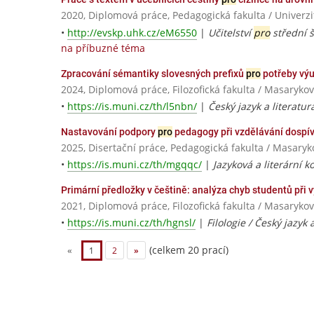
2020, Diplomová práce, Pedagogická fakulta / Univerz
•
http://evskp.uhk.cz/eM6550
|
Učitelství
pro
střední š
na příbuzné téma
Zpracování sémantiky slovesných prefixů
pro
potřeby výu
2024, Diplomová práce, Filozofická fakulta / Masarykov
•
https://is.muni.cz/th/l5nbn/
|
Český jazyk a literatu
Nastavování podpory
pro
pedagogy při vzdělávání dospí
2025, Disertační práce, Pedagogická fakulta / Masaryk
•
https://is.muni.cz/th/mgqqc/
|
Jazyková a literární 
Primární předložky v češtině: analýza chyb studentů při 
2021, Diplomová práce, Filozofická fakulta / Masarykov
•
https://is.muni.cz/th/hgnsl/
|
Filologie / Český jazyk 
(celkem 20 prací)
«
1
2
»