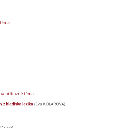
 téma
 na příbuzné téma
(Eva KOLÁŘOVÁ)
y z hlediska lexika
áčková)