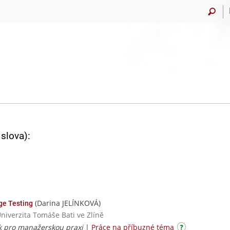
slova):
(Darina JELÍNKOVÁ)
ge Testing
Univerzita Tomáše Bati ve Zlíně
zyk pro manažerskou praxi
|
Práce na příbuzné téma