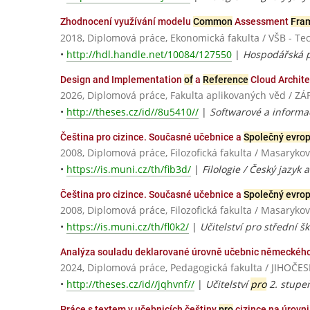
Zhodnocení využívání modelu
Common
Assessment
Fra
2018, Diplomová práce, Ekonomická fakulta / VŠB - Te
•
http://hdl.handle.net/10084/127550
|
Hospodářská p
Design and Implementation
of
a
Reference
Cloud Archit
2026, Diplomová práce, Fakulta aplikovaných věd / 
•
http://theses.cz/id//8u5410//
|
Softwarové a informa
Čeština pro cizince. Současné učebnice a
Společný evro
2008, Diplomová práce, Filozofická fakulta / Masarykov
•
https://is.muni.cz/th/fib3d/
|
Filologie / Český jazyk a
Čeština pro cizince. Současné učebnice a
Společný evro
2008, Diplomová práce, Filozofická fakulta / Masarykov
•
https://is.muni.cz/th/fl0k2/
|
Učitelství pro střední šk
Analýza souladu deklarované úrovně učebnic německéh
2024, Diplomová práce, Pedagogická fakulta / JIHO
•
http://theses.cz/id//jqhvnf//
|
Učitelství
pro
2. stupeň
Práce s textem v učebnicích češtiny
pro
cizince na úrovn