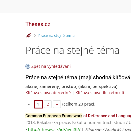
Theses.cz
>
Práce na stejné téma
Práce na stejné téma
Zpět na vyhledávání
Práce na stejné téma (mají shodná klíčová 
akčně, zaměřený, přístup, (akční, perspektiva)
Klíčová slova abecedně
|
Klíčová slova dle četnosti
(celkem 20 prací)
«
1
2
»
Common European Framework
of Reference and Langua
2013, Bakalářská práce, Fakulta humanitních studií / 
•
http://theses.cz/id//iynt3l//
|
Filologie / Anglický ja