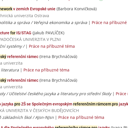
(Barbora Konvičková)
mework
v zemích Evropské unie
chnická univerzita Ostrava
olitika a správa / Veřejná ekonomika a správa
|
Práce na příbuzné
(Jakub PAVLÍČEK)
ecture
for
IS/STAG
ZÁPADOČESKÁ UNIVERZITA V PLZNI
ční systémy /
|
Práce na příbuzné téma
(Irena Brychnáčová)
pský
referenční rámec
a univerzita
 literatura
|
Práce na příbuzné téma
(Irena Brychnáčová)
pský
referenční rámec
a univerzita
oly / Učitelství českého jazyka a literatury pro střední školy
|
Práce
o jazyka
pro
ZŠ se Společným evropským
referenčním rámcem pro
jazyk
ČESKÁ UNIVERZITA V ČESKÝCH BUDĚJOVICÍCH
 základních škol / AJsn-NJsn
|
Práce na příbuzné téma
(Ivana Pt
i A dle Společného evropského
referenčního rámce pro
jazyky