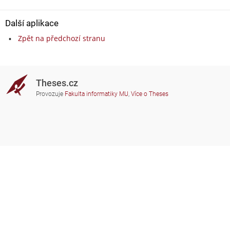
Další aplikace
Zpět na předchozí stranu
Theses.cz
Provozuje
Fakulta informatiky MU
,
Více o Theses
Potřebujete poradit?
Zapojené školy
theses@fi.muni.cz
Správci zapojených škol
Nápověda
Soukromí
Často kladené dotazy
Přístupnost