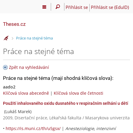
Přihlásit se
Přihlásit se (EduID)
Theses.cz
>
Práce na stejné téma
Práce na stejné téma
Zpět na vyhledávání
Práce na stejné téma (mají shodná klíčová slova):
aado2
Klíčová slova abecedně
|
Klíčová slova dle četnosti
Použití inhalovaného oxidu dusnatého v respiračním selhání u dětí
(Lukáš Marek)
2009, Disertační práce, Lékařská fakulta / Masarykova univerzita
•
https://is.muni.cz/th/u5gsx/
|
Anesteziologie, intenzivní