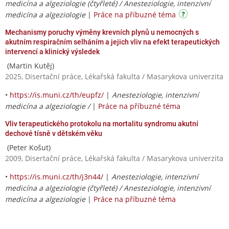
medicína a algeziologie (čtyřleté) / Anesteziologie, intenzivní
medicína a algeziologie
|
Práce na příbuzné téma
Mechanismy poruchy výměny krevních plynů u nemocných s
akutním respiračním selháním a jejich vliv na efekt terapeutických
intervencí a klinický výsledek
(Martin Kutěj)
2025, Disertační práce, Lékařská fakulta / Masarykova univerzita
•
https://is.muni.cz/th/eupfz/
|
Anesteziologie, intenzivní
medicína a algeziologie /
|
Práce na příbuzné téma
Vliv terapeutického protokolu na mortalitu syndromu akutní
dechové tísně v dětském věku
(Peter Košut)
2009, Disertační práce, Lékařská fakulta / Masarykova univerzita
•
https://is.muni.cz/th/j3n44/
|
Anesteziologie, intenzivní
medicína a algeziologie (čtyřleté) / Anesteziologie, intenzivní
medicína a algeziologie
|
Práce na příbuzné téma