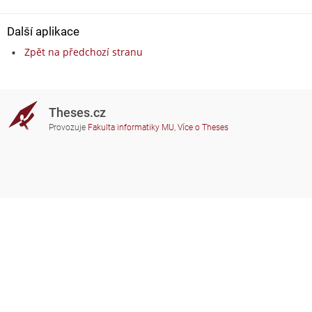
Další aplikace
Zpět na předchozí stranu
Theses.cz
Provozuje
Fakulta informatiky MU
,
Více o Theses
Potřebujete poradit?
Zapojené školy
theses@fi.muni.cz
Správci zapojených škol
Nápověda
Soukromí
Často kladené dotazy
Přístupnost