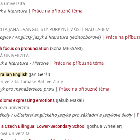
va univerzita
yk a literatura
|
Práce na příbuzné téma
VERZITA JANA EVANGELISTY PURKYNĚ V ÚSTÍ NAD LABEM
gice / Anglický jazyk a literatura (jednooborové)
|
Práce na příbuz
(Soňa MESSARI)
ith focus on pronunciation
SKÁ UNIVERZITA
yk a literatura - Historie
|
Práce na příbuzné téma
(Jan Geršl)
ralian English
Univerzita Tomáše Bati ve Zlíně
jazyk pro manažerskou praxi
|
Práce na příbuzné téma
(Jakub Makal)
dioms expressing emotions
ova univerzita
školy / Učitelství anglického jazyka pro základní a jazykové školy
|
P
(Joshua Wheeler)
n a Czech Bilingual Lower-Secondary School
ova univerzita