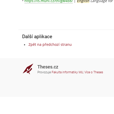
•
https://is.muni.cz/th/gw4d8/
|
English
Language for 
Další aplikace
Zpět na předchozí stranu
Theses.cz
Provozuje
Fakulta informatiky MU
,
Více o Theses