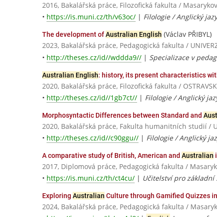
2016, Bakalářská práce, Filozofická fakulta / Masaryko
•
https://is.muni.cz/th/v63oc/
|
Filologie / Anglický jaz
(Václav PŘIBYL)
The development of
Australian English
2023, Bakalářská práce, Pedagogická fakulta / UNI
•
http://theses.cz/id//wddda9//
|
Specializace v pedago
Australian English
: history, its present characteristics w
2020, Bakalářská práce, Filozofická fakulta / OSTRAV
•
http://theses.cz/id//1gb7ct//
|
Filologie / Anglický jaz
Morphosyntactic Differences between Standard and
Aust
2020, Bakalářská práce, Fakulta humanitních studií / 
•
http://theses.cz/id//c90ggu//
|
Filologie / Anglický 
A comparative study of British, American and
Australian
i
2017, Diplomová práce, Pedagogická fakulta / Masaryk
•
https://is.muni.cz/th/ct4cu/
|
Učitelství pro základní 
Exploring
Australian
Culture through Gamified Quizzes i
2024, Bakalářská práce, Pedagogická fakulta / Masaryk