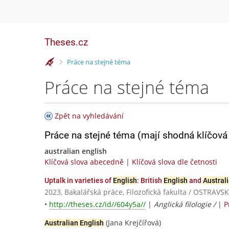
Theses.cz
>
Práce na stejné téma
Práce na stejné téma
Zpět na vyhledávání
Práce na stejné téma (mají shodná klíčová 
australian english
Klíčová slova abecedně
|
Klíčová slova dle četnosti
Uptalk in varieties of
English
: British
English
and
Austral
2023, Bakalářská práce, Filozofická fakulta / OSTRAV
•
http://theses.cz/id//604y5a//
|
Anglická filologie /
|
P
(Jana Krejčířová)
Australian English