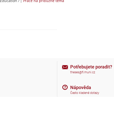
Education /
|
Práce na příbuzné téma
Potřebujete poradit?
theses@fi.muni.cz
Nápověda
Často kladené dotazy
Nahoru