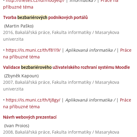
•
http://theses.cz/id//h0dyeq//
|
Informatika /
|
Práce na
příbuzné téma
Tvorba
bezbariérových
podnikových portálů
(Martin Paško)
2016, Bakalářská práce, Fakulta informatiky / Masarykova
univerzita
•
https://is.muni.cz/th/f81l9/
|
Aplikovaná informatika /
|
Práce
na příbuzné téma
Validace
bezbariérového
uživatelského rozhraní systému Moodle
(Zbyněk Kapoun)
2007, Bakalářská práce, Fakulta informatiky / Masarykova
univerzita
•
https://is.muni.cz/th/tj8gy/
|
Aplikovaná informatika /
|
Práce
na příbuzné téma
Návrh webových prezentací
(Ivan Proios)
2008, Bakalářská práce, Fakulta informatiky / Masarykova