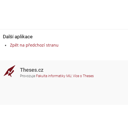
Další aplikace
Zpět na předchozí stranu
Theses.cz
Provozuje
Fakulta informatiky MU
,
Více o Theses
Potřebujete poradit?
Zapojené školy
theses@fi.muni.cz
Správci zapojených škol