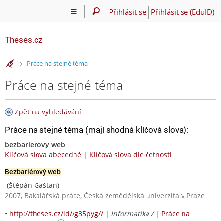
Přihlásit se
Přihlásit se (EduID)
Theses.cz
>
Práce na stejné téma
Práce na stejné téma
Zpět na vyhledávání
Práce na stejné téma (mají shodná klíčová slova):
bezbarierovy web
Klíčová slova abecedně
|
Klíčová slova dle četnosti
Bezbariérový web
(Štěpán Gaštan)
2007, Bakalářská práce, Česká zemědělská univerzita v Praze
•
http://theses.cz/id//g35pyg//
|
Informatika /
|
Práce na