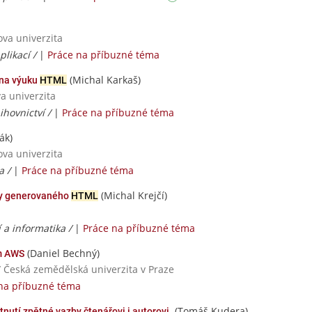
ova univerzita
plikací /
|
Práce na příbuzné téma
(Michal Karkaš)
 na výuku
HTML
va univerzita
ihovnictví /
|
Práce na příbuzné téma
ák)
ova univerzita
a /
|
Práce na příbuzné téma
(Michal Krejčí)
ky generovaného
HTML
 a informatika /
|
Práce na příbuzné téma
(Daniel Bechný)
m AWS
/ Česká zemědělská univerzita v Praze
na příbuzné téma
(Tomáš Kudera)
tnutí zpětné vazby čtenářovi i autorovi.