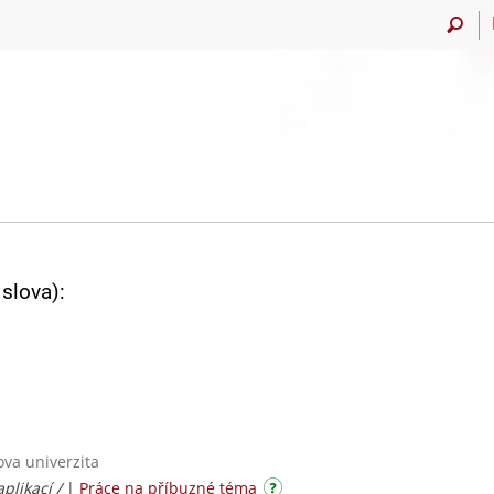
slova):
ova univerzita
plikací /
|
Práce na příbuzné téma