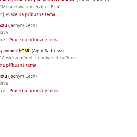
/ Mendelova univerzita v Brně
 /
|
Práce na příbuzné téma
(Jáchym Čech)
extu
lava
a /
|
Práce na příbuzné téma
(Aigul Sadrieva)
nky pomocí
HTML
/ Česká zemědělská univerzita v Praze
 na příbuzné téma
(Jáchym Čech)
extu
lava
a /
|
Práce na příbuzné téma