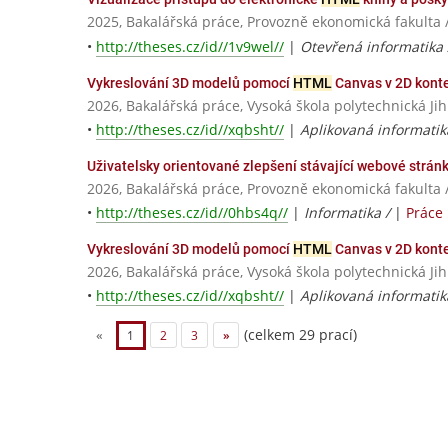
2025, Bakalářská práce, Provozně ekonomická fakulta 
•
http://theses.cz/id//1v9wel//
|
Otevřená informatika
Vykreslování 3D modelů pomocí
HTML
Canvas v 2D kont
2026, Bakalářská práce, Vysoká škola polytechnická Jih
•
http://theses.cz/id//xqbsht//
|
Aplikovaná informatik
Uživatelsky orientované zlepšení stávající webové strá
2026, Bakalářská práce, Provozně ekonomická fakulta 
•
http://theses.cz/id//0hbs4q//
|
Informatika /
|
Práce
Vykreslování 3D modelů pomocí
HTML
Canvas v 2D kont
2026, Bakalářská práce, Vysoká škola polytechnická Jih
•
http://theses.cz/id//xqbsht//
|
Aplikovaná informatik
(celkem 29 prací)
«
1
2
3
»