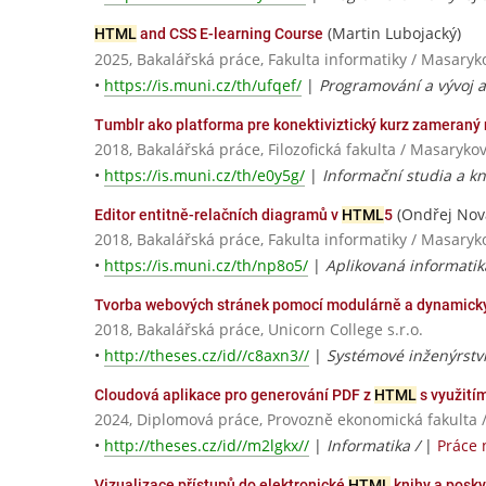
(Martin Lubojacký)
HTML
and CSS E-learning Course
2025, Bakalářská práce, Fakulta informatiky / Masaryk
•
https://is.muni.cz/th/ufqef/
|
Programování a vývoj a
Tumblr ako platforma pre konektiviztický kurz zameraný
2018, Bakalářská práce, Filozofická fakulta / Masaryko
•
https://is.muni.cz/th/e0y5g/
|
Informační studia a kn
(Ondřej Nov
Editor entitně-relačních diagramů v
HTML
5
2018, Bakalářská práce, Fakulta informatiky / Masaryk
•
https://is.muni.cz/th/np8o5/
|
Aplikovaná informatik
Tvorba webových stránek pomocí modulárně a dynamic
2018, Bakalářská práce, Unicorn College s.r.o.
•
http://theses.cz/id//c8axn3//
|
Systémové inženýrství
Cloudová aplikace pro generování PDF z
HTML
s využití
2024, Diplomová práce, Provozně ekonomická fakulta 
•
http://theses.cz/id//m2lgkx//
|
Informatika /
|
Práce 
Vizualizace přístupů do elektronické
HTML
knihy a posky