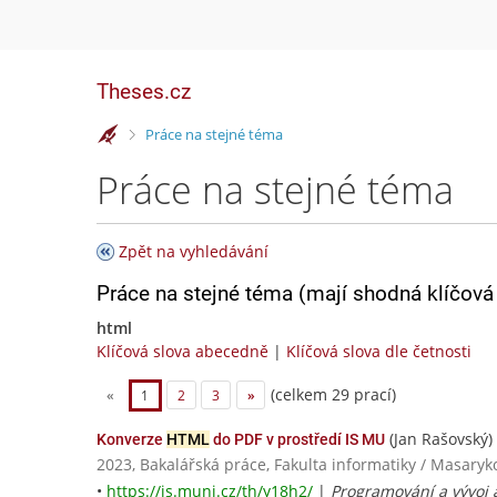
Theses.cz
>
Práce na stejné téma
Práce na stejné téma
Zpět na vyhledávání
Práce na stejné téma (mají shodná klíčová 
html
Klíčová slova abecedně
|
Klíčová slova dle četnosti
(celkem 29 prací)
«
1
2
3
»
(Jan Rašovský)
Konverze
HTML
do PDF v prostředí IS MU
2023, Bakalářská práce, Fakulta informatiky / Masaryk
•
https://is.muni.cz/th/y18h2/
|
Programování a vývoj a