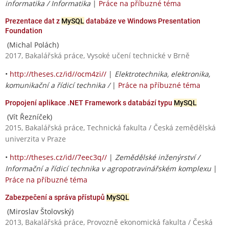
informatika / Informatika
|
Práce na příbuzné téma
Prezentace dat z
MySQL
databáze ve Windows Presentation
Foundation
(Michal Polách)
2017, Bakalářská práce, Vysoké učení technické v Brně
•
http://theses.cz/id//ocm4zi//
|
Elektrotechnika, elektronika,
komunikační a řídicí technika /
|
Práce na příbuzné téma
Propojení aplikace .NET Framework s databází typu
MySQL
(Vít Řezníček)
2015, Bakalářská práce, Technická fakulta / Česká zemědělská
univerzita v Praze
•
http://theses.cz/id//7eec3q//
|
Zemědělské inženýrství /
Informační a řídicí technika v agropotravinářském komplexu
|
Práce na příbuzné téma
Zabezpečení a správa přístupů
MySQL
(Miroslav Štolovský)
2013, Bakalářská práce, Provozně ekonomická fakulta / Česká