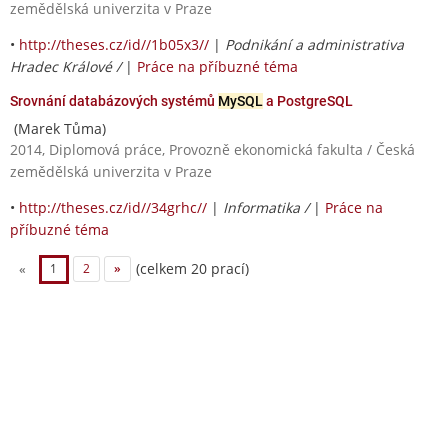
zemědělská univerzita v Praze
•
http://theses.cz/id//1b05x3//
|
Podnikání a administrativa
Hradec Králové /
|
Práce na příbuzné téma
Srovnání databázových systémů
MySQL
a PostgreSQL
(Marek Tůma)
2014, Diplomová práce, Provozně ekonomická fakulta / Česká
zemědělská univerzita v Praze
•
http://theses.cz/id//34grhc//
|
Informatika /
|
Práce na
příbuzné téma
(celkem 20 prací)
«
1
2
»