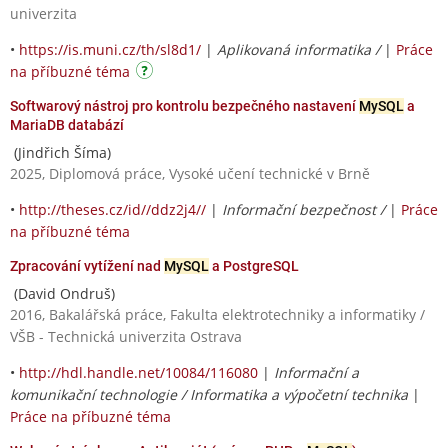
univerzita
•
https://is.muni.cz/th/sl8d1/
|
Aplikovaná informatika /
|
Práce
na příbuzné téma
Softwarový nástroj pro kontrolu bezpečného nastavení
MySQL
a
MariaDB databází
(Jindřich Šíma)
2025, Diplomová práce, Vysoké učení technické v Brně
•
http://theses.cz/id//ddz2j4//
|
Informační bezpečnost /
|
Práce
na příbuzné téma
Zpracování vytížení nad
MySQL
a PostgreSQL
(David Ondruš)
2016, Bakalářská práce, Fakulta elektrotechniky a informatiky /
VŠB - Technická univerzita Ostrava
•
http://hdl.handle.net/10084/116080
|
Informační a
komunikační technologie / Informatika a výpočetní technika
|
Práce na příbuzné téma