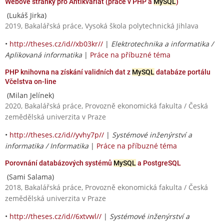
Webové stránky pro Antikvariát (práce v PHP a
MySQL
)
(Lukáš Jirka)
2019, Bakalářská práce, Vysoká škola polytechnická Jihlava
•
http://theses.cz/id//xb03kr//
|
Elektrotechnika a informatika /
Aplikovaná informatika
|
Práce na příbuzné téma
PHP knihovna na získání validních dat z
MySQL
databáze portálu
Včelstva on-line
(Milan Jelínek)
2020, Bakalářská práce, Provozně ekonomická fakulta / Česká
zemědělská univerzita v Praze
•
http://theses.cz/id//yvhy7p//
|
Systémové inženýrství a
informatika / Informatika
|
Práce na příbuzné téma
Porovnání databázových systémů
MySQL
a PostgreSQL
(Sami Salama)
2018, Bakalářská práce, Provozně ekonomická fakulta / Česká
zemědělská univerzita v Praze
•
http://theses.cz/id//6xtvwl//
|
Systémové inženýrství a