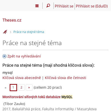
Přihlásit se
Přihlásit se (EduID)
Theses.cz
>
Práce na stejné téma
Práce na stejné téma
Zpět na vyhledávání
Práce na stejné téma (mají shodná klíčová slova):
mysql
Klíčová slova abecedně
|
Klíčová slova dle četnosti
(celkem 20 prací)
«
1
2
»
Monitorování síťových toků databáze
MySQL
(Tibor Zauko)
2017, Bakalářská práce, Fakulta informatiky / Masarykova