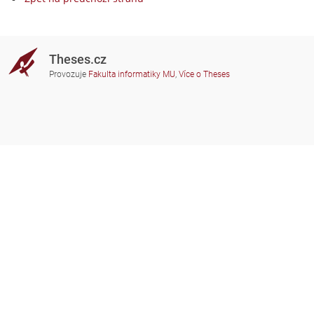
Theses.cz
Provozuje
Fakulta informatiky MU
,
Více o Theses
Potřebujete poradit?
Zapojené školy
theses@fi.muni.cz
Správci zapojených škol
Nápověda
Soukromí
Často kladené dotazy
Přístupnost
Zobrazit klasickou verzi