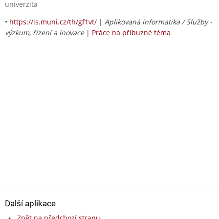
univerzita
•
https://is.muni.cz/th/gf1vt/
|
Aplikovaná informatika / Služby -
výzkum, řízení a inovace
|
Práce na příbuzné téma
Další aplikace
Zpět na předchozí stranu