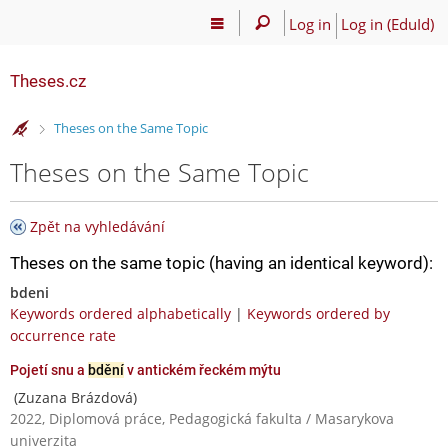
Log in
Log in (EduId)
Theses.cz
>
Theses on the Same Topic
Theses on the Same Topic
Zpět na vyhledávání
Theses on the same topic (having an identical keyword):
bdeni
Keywords ordered alphabetically
|
Keywords ordered by
occurrence rate
Pojetí snu a
bdění
v antickém řeckém mýtu
(Zuzana Brázdová)
2022, Diplomová práce, Pedagogická fakulta / Masarykova
univerzita