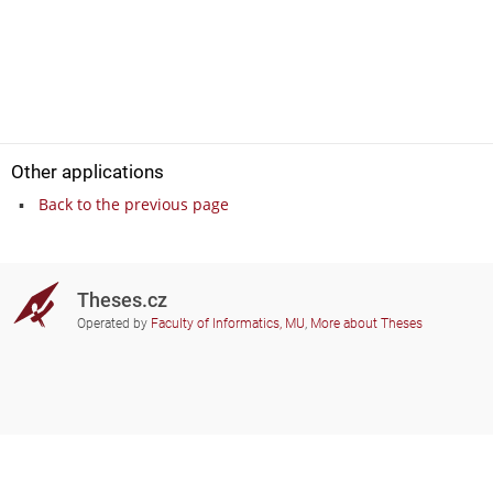
Other applications
Back to the previous page
Theses.cz
Operated by
Faculty of Informatics, MU
,
More about Theses
Do you need help?
Participating schools
theses@fi.muni.cz
Administrators of educational
institutions involved