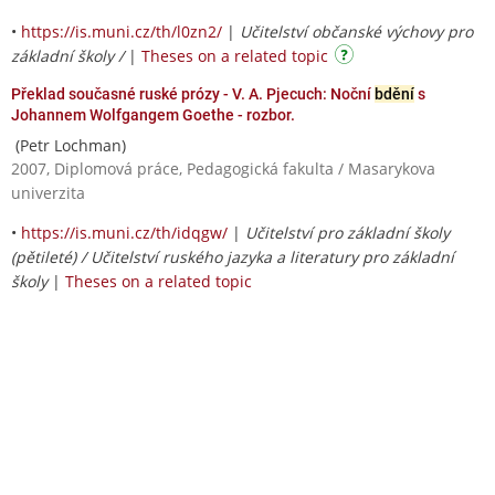
•
https://is.muni.cz/th/l0zn2/
|
Učitelství občanské výchovy pro
základní školy /
|
Theses on a related topic
Překlad současné ruské prózy - V. A. Pjecuch: Noční
bdění
s
Johannem Wolfgangem Goethe - rozbor.
(Petr Lochman)
2007, Diplomová práce, Pedagogická fakulta / Masarykova
univerzita
•
https://is.muni.cz/th/idqgw/
|
Učitelství pro základní školy
(pětileté) / Učitelství ruského jazyka a literatury pro základní
školy
|
Theses on a related topic