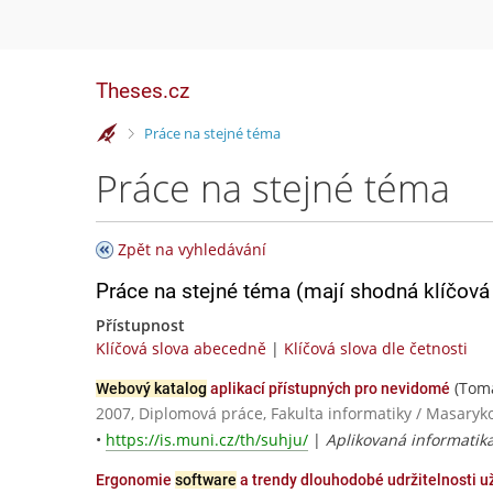
Theses.cz
>
Práce na stejné téma
Práce na stejné téma
Zpět na vyhledávání
Práce na stejné téma (mají shodná klíčová 
Přístupnost
Klíčová slova abecedně
|
Klíčová slova dle četnosti
(Tomá
Webový katalog
aplikací přístupných pro nevidomé
2007, Diplomová práce, Fakulta informatiky / Masaryk
•
https://is.muni.cz/th/suhju/
|
Aplikovaná informatik
Ergonomie
software
a trendy dlouhodobé udržitelnosti u