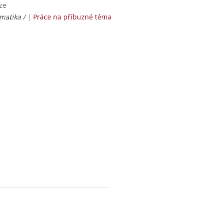
ze
rmatika /
|
Práce na příbuzné téma