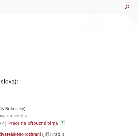
slova):
š Bukovský)
ova univerzita
a /
|
Práce na příbuzné téma
(Jiří Hradil)
živatelského rozhraní