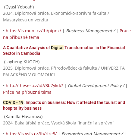
(Gyasi Yeboah)
2024, Diplomová práce, Ekonomicko-správní fakulta /
Masarykova univerzita
•
https://is.muni.cz/th/pipnz/
|
Business Management /
|
Práce
na příbuzné téma
A Qualitative Analysis of
Digital
Transformation in the Financial
Sector in Cambodia
(Layheng KUOCH)
2025, Diplomová práce, Přírodovědecká fakulta / UNIVERZITA
PALACKÉHO V OLOMOUCI
•
http://theses.cz/id//8b7ykd//
|
Global Development Policy /
|
Práce na příbuzné téma
COVID - 19
: Impacts on business: How it affected the tourist and
hospitality business
(Kamilla Hasanova)
2024, Bakalářská práce, Vysoká škola finanční a správní
•
https://is.vsfs.cz/th/rlre8/
|
Economics and Management /
|