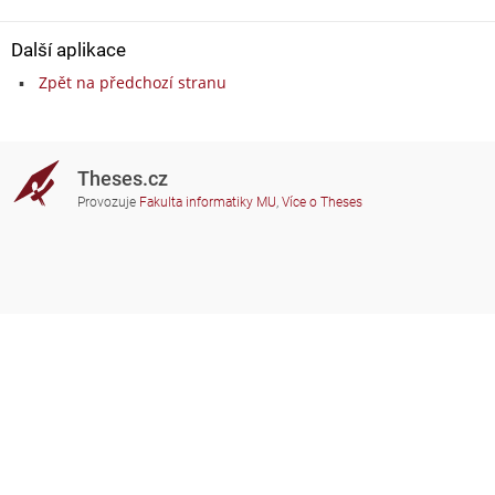
Další aplikace
Zpět na předchozí stranu
Theses.cz
Provozuje
Fakulta informatiky MU
,
Více o Theses
Potřebujete poradit?
Zapojené školy
theses@fi.muni.cz
Správci zapojených škol
Nápověda
Soukromí
Často kladené dotazy
Přístupnost