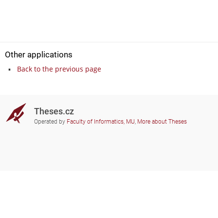
Other applications
Back to the previous page
Theses.cz
Operated by
Faculty of Informatics, MU
,
More about Theses
Do you need help?
Participating schools
theses@fi.muni.cz
Administrators of educational
institutions involved