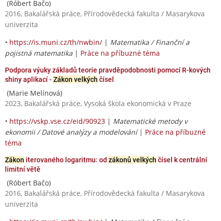
(Róbert Bačo)
2016, Bakalářská práce, Přírodovědecká fakulta / Masarykova
univerzita
•
https://is.muni.cz/th/nwbin/
|
Matematika / Finanční a
pojistná matematika
|
Práce na příbuzné téma
Podpora výuky základů teorie pravděpodobnosti pomocí R-kových
shiny aplikací -
Zákon velkých
čísel
(Marie Melínová)
2023, Bakalářská práce, Vysoká škola ekonomická v Praze
•
https://vskp.vse.cz/eid/90923
|
Matematické metody v
ekonomii / Datové analýzy a modelování
|
Práce na příbuzné
téma
Zákon
iterovaného logaritmu: od
zákonů velkých
čísel k centrální
limitní větě
(Róbert Bačo)
2016, Bakalářská práce, Přírodovědecká fakulta / Masarykova
univerzita