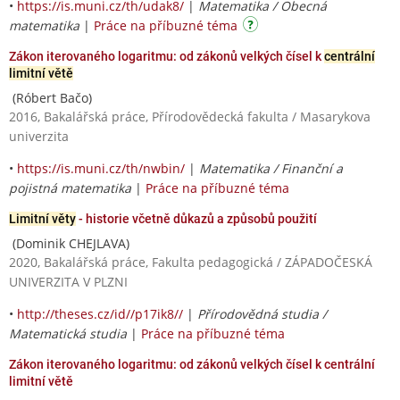
•
https://is.muni.cz/th/udak8/
|
Matematika / Obecná
matematika
|
Práce na příbuzné téma
Zákon iterovaného logaritmu: od zákonů velkých čísel k
centrální
limitní větě
(Róbert Bačo)
2016, Bakalářská práce, Přírodovědecká fakulta / Masarykova
univerzita
•
https://is.muni.cz/th/nwbin/
|
Matematika / Finanční a
pojistná matematika
|
Práce na příbuzné téma
Limitní věty
- historie včetně důkazů a způsobů použití
(Dominik CHEJLAVA)
2020, Bakalářská práce, Fakulta pedagogická / ZÁPADOČESKÁ
UNIVERZITA V PLZNI
•
http://theses.cz/id//p17ik8//
|
Přírodovědná studia /
Matematická studia
|
Práce na příbuzné téma
Zákon iterovaného logaritmu: od zákonů velkých čísel k centrální
limitní větě