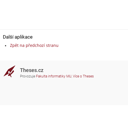
Další aplikace
Zpět na předchozí stranu
Theses.cz
Provozuje
Fakulta informatiky MU
,
Více o Theses
Potřebujete poradit?
Zapojené školy
theses@fi.muni.cz
Správci zapojených škol