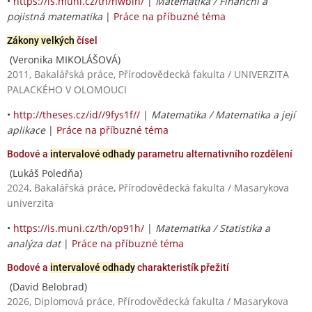
•
https://is.muni.cz/th/nwbin/
|
Matematika / Finanční a
pojistná matematika
|
Práce na příbuzné téma
Zákony velkých
čísel
(Veronika MIKOLÁŠOVÁ)
2011, Bakalářská práce, Přírodovědecká fakulta / UNIVERZITA
PALACKÉHO V OLOMOUCI
•
http://theses.cz/id//9fys1f//
|
Matematika / Matematika a její
aplikace
|
Práce na příbuzné téma
Bodové a
intervalové odhady
parametru alternativního rozdělení
(Lukáš Poledňa)
2024, Bakalářská práce, Přírodovědecká fakulta / Masarykova
univerzita
•
https://is.muni.cz/th/op91h/
|
Matematika / Statistika a
analýza dat
|
Práce na příbuzné téma
Bodové a
intervalové odhady
charakteristík přežití
(David Belobrad)
2026, Diplomová práce, Přírodovědecká fakulta / Masarykova