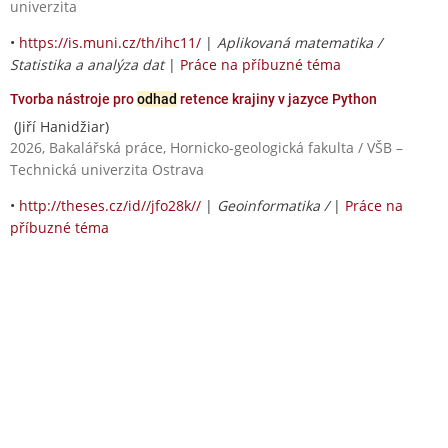
univerzita
•
https://is.muni.cz/th/ihc11/
|
Aplikovaná matematika /
Statistika a analýza dat
|
Práce na příbuzné téma
Tvorba nástroje pro
odhad
retence krajiny v jazyce Python
(Jiří Hanidžiar)
2026, Bakalářská práce, Hornicko-geologická fakulta / VŠB –
Technická univerzita Ostrava
•
http://theses.cz/id//jfo28k//
|
Geoinformatika /
|
Práce na
příbuzné téma