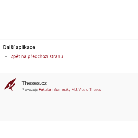
Další aplikace
Zpět na předchozí stranu
Theses.cz
Provozuje
Fakulta informatiky MU
,
Více o Theses
Potřebujete poradit?
Zapojené školy
theses@fi.muni.cz
Správci zapojených škol